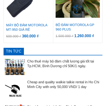
BỘ ĐÀM MOTOROLA GP
MÁY BỘ ĐÀM MOTOROLA
960 PLUS
MT-950 GIÁ RẺ
1.260.000
₫
360.000
₫
1.500.000
₫
600.000
₫
TIN TỨC
Cho thuê máy bộ đàm chất lượng giá tốt tại
Tp.HCM, Bình Dương chỉ 50K/1 ngày.
Cheap and quality walkie talkie rental in Ho Chi
Minh City with only 50,000 VND/ 1 day