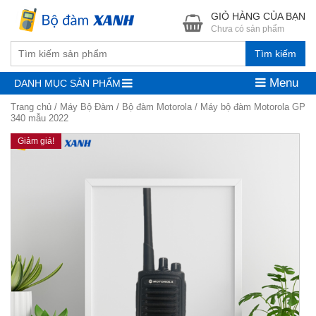
GIỎ HÀNG CỦA BẠN
Chưa có sản phẩm
Tìm kiếm
Menu
DANH MỤC SẢN PHẨM
Trang chủ
/
Máy Bộ Đàm
/
Bộ đàm Motorola
/ Máy bộ đàm Motorola GP
340 mẫu 2022
Giảm giá!