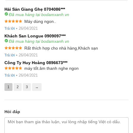
Hải Sản Giang Ghẹ 0704086***
Đã mua hàng tại bodamxanh.vn
Máy dùng ngon..
Được xếp
•
26/04/2021
Trả lời
hạng
5
5
sao
Khách San Longue 0909097***
Đã mua hàng tại bodamxanh.vn
Rất thích hợp cho nhà hàng,Khách sạn
Được xếp
•
26/04/2021
Trả lời
hạng
5
5
sao
Công Ty Huy Hoàng 0896673***
máy tốt.âm thanh nghe ngon
Được xếp
•
26/04/2021
Trả lời
hạng
5
5
sao
1
2
3
→
Hỏi đáp