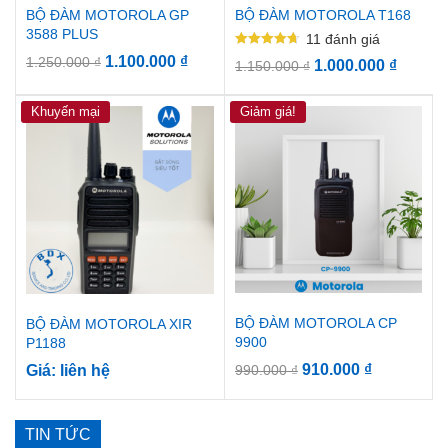
BỘ ĐÀM MOTOROLA GP
BỘ ĐÀM MOTOROLA T168
3588 PLUS
11
đánh giá
Được xếp
1.100.000
₫
1.250.000
₫
1.000.000
₫
1.150.000
₫
hạng
4.73
5 sao
Khuyến mại
Giảm giá!
BỘ ĐÀM MOTOROLA CP
BỘ ĐÀM MOTOROLA XIR
9900
P1188
910.000
₫
Giá: liên hệ
990.000
₫
TIN TỨC