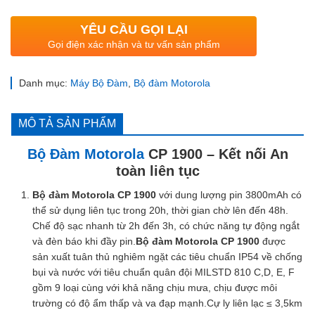
YÊU CẦU GỌI LẠI
Gọi điện xác nhận và tư vấn sản phẩm
Danh mục:
Máy Bộ Đàm
,
Bộ đàm Motorola
MÔ TẢ SẢN PHẨM
Bộ Đàm Motorola
CP 1900 – Kết nối An
toàn liên tục
Bộ đàm Motorola CP 1900
với dung lượng pin 3800mAh có
thể sử dụng liên tục trong 20h, thời gian chờ lên đến 48h.
Chế độ sạc nhanh từ 2h đến 3h, có chức năng tự động ngắt
và đèn báo khi đầy pin.
Bộ đàm Motorola CP 1900
được
sản xuất tuân thủ nghiêm ngặt các tiêu chuẩn IP54 về chống
bụi và nước với tiêu chuẩn quân đội MILSTD 810 C,D, E, F
gồm 9 loại cùng với khả năng chịu mưa, chịu được môi
trường có độ ẩm thấp và va đạp mạnh.Cự ly liên lạc ≤ 3,5km