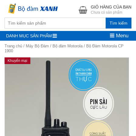
GIỎ HÀNG CỦA BẠN
Chưa có sản phẩm
Tìm kiếm
Menu
DANH MỤC SẢN PHẨM
Trang chủ
/
Máy Bộ Đàm
/
Bộ đàm Motorola
/ Bộ Đàm Motorola CP
1900
Khuyến mại