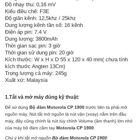
Độ nhạy thu: 0,16 mV
Kiểu điều chế: F3E
Độ giãn kênh: 12,5khz / 25khz
Dung lượng kênh tần số: 16 kênh
Điện áp pin: 7.4 V
Dung lượng: 3800mAh
Thời gian sạc pin: 3 giờ
Thời gian sử dụng pin: 20 giờ
Kích thước: W x H x D 55 x 120 x 40 mm( chưa tính
kích thước Angten 13Cm)
Trọng lượng cả máy: 245g
Xuất xứ: Malaysia
1.Tắt và mở máy đúng kỹ thuật:
Để sử dụng
Bộ đàm Motorola CP 1900
trước tiên ta phải mở
nguồn máy. Nút tắt mở nguồn là nút vặn (xoay) nằm trên đầu
máy, đây cũng chính là nút tùy chỉnh Volume (âm thanh) lớn nhỏ
của máy bộ đàm cầm tay
Motorola CP 1900
.
Chú ý khi tắt mở nguồn
Bộ đàm Motorola CP 1900
: