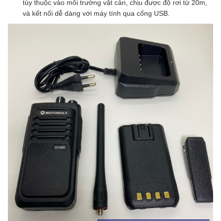
tùy thuộc vào môi trường vật cản, chịu được độ rơi từ 20m,
và kết nối dễ dàng với máy tính qua cổng USB.