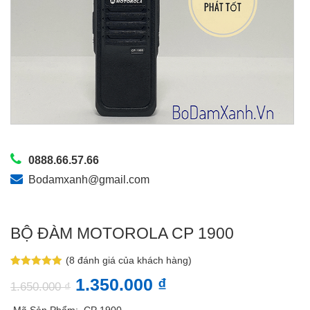
0888.66.57.66
Bodamxanh@gmail.com
BỘ ĐÀM MOTOROLA CP 1900
(
8
đánh giá của khách hàng)
4.88
8
trên 5
1.350.000
₫
dựa trên
1.650.000
₫
đánh giá