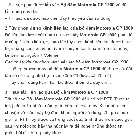
– Pin sạc phải được lắp vào
Bộ đàm Motorola CP 1900
và đã
lắp đúng quy định.
– Pin sạc đã được nạp điện đầy theo yêu cầu sử dụng
2.Tùy chọn đúng kênh liên lạc của bộ đàm
Motorola CP 1900
Để liên lạc được với nhau thì các máy
Motorola CP 1900
phải để
ở cùng 1 kênh liên lạc, thao tác tùy chọn kênh liên lạc được thực
hiện bằng cách xoay nút (vặn) chuyển kênh nằm trên đầu máy,
kế bên nút nguồn + Volume.
Các chú ý khi tùy chọn kênh liên lạc bộ đàm
Motorola CP 1900
:
– Thông thường máy bộ đàm
Motorola CP 1900
đã được cài đặt
tần số sử dụng phù hợp (các kênh đã được cài tần số).
– Tùy chọn đúng kênh liên lạc theo nhóm đã quy định.
3.Thao tác liên lạc qua Bộ đàm Motorola CP 1900
Tất cả các
Bộ đàm Motorola CP 1900
đều có nút
PTT
(Push to
talk), đó là 1 nút lớn nằm phía bên trái của máy. Khi muốn nói
chuyện với các máy bộ đàm khác, người sử dụng cần phải bóp
giữ nút
PTT
này trước và trong suốt quá trình thực hiện cuộc gọi,
sau khi nói xong hãy thả nút này ra để nghe những thông tin
phản hồi từ những máy khác.