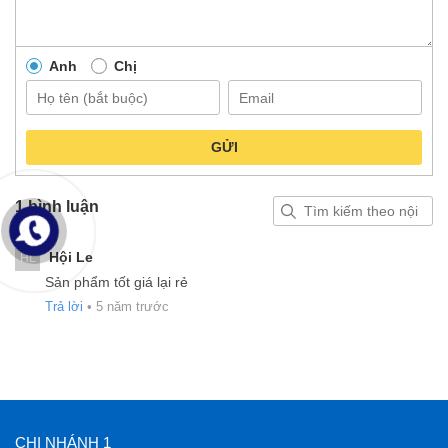
Anh
Chị
GỬI
1 bình luận
Hội Le
HL
Sản phẩm tốt giá lại rẻ
Trả lời
•
5 năm trước
CHI NHÁNH 1