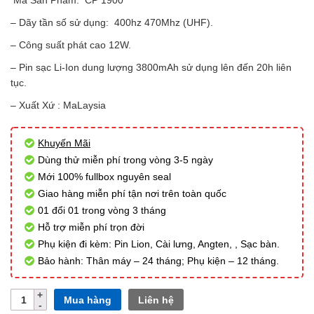
Mã Sản Phẩm: CP 1900
– Dãy tần số sử dụng: 400hz 470Mhz (UHF).
– Công suất phát cao 12W.
– Pin sạc Li-Ion dung lượng 3800mAh sử dụng lên đến 20h liên
tục.
– Xuất Xứ : MaLaysia
Khuyến Mãi
Dùng thử miễn phí trong vòng 3-5 ngày
Mới 100% fullbox nguyên seal
Giao hàng miễn phí tận nơi trên toàn quốc
01 đổi 01 trong vòng 3 tháng
Hỗ trợ miễn phí trọn đời
Phụ kiện đi kèm: Pin Lion, Cài lưng, Angten, , Sạc bàn.
Bảo hành: Thân máy – 24 tháng; Phụ kiện – 12 tháng.
Số
Mua hàng
Liên hệ
lượng