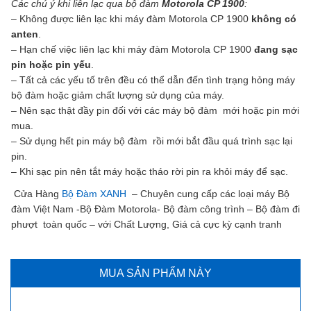
Các chú ý khi liên lạc qua bộ đàm
Motorola CP 1900
:
– Không được liên lạc khi máy đàm Motorola CP 1900
không có
anten
.
– Hạn chế việc liên lạc khi máy đàm Motorola CP 1900
đang sạc
pin hoặc pin yếu
.
– Tất cả các yếu tố trên đều có thể dẫn đến tình trạng hỏng máy
bộ đàm hoặc giảm chất lượng sử dụng của máy.
– Nên sạc thật đầy pin đối với các máy bộ đàm mới hoặc pin mới
mua.
– Sử dụng hết pin máy bộ đàm rồi mới bắt đầu quá trình sạc lại
pin.
– Khi sạc pin nên tắt máy hoặc tháo rời pin ra khỏi máy để sạc.
Cửa Hàng
Bộ Đàm XANH
– Chuyên cung cấp các loại máy Bộ
đàm Việt Nam -Bộ Đàm Motorola- Bộ đàm công trình – Bộ đàm đi
phượt toàn quốc – với Chất Lượng, Giá cả cực kỳ cạnh tranh
MUA SẢN PHẨM NÀY