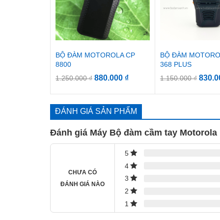
BỘ ĐÀM MOTOROLA CP
BỘ ĐÀM MOTORO
8800
368 PLUS
880.000
₫
830.
1.250.000
₫
1.150.000
₫
ĐÁNH GIÁ SẢN PHẨM
Đánh giá Máy Bộ đàm cầm tay Motorola
5
4
CHƯA CÓ
3
ĐÁNH GIÁ NÀO
2
1