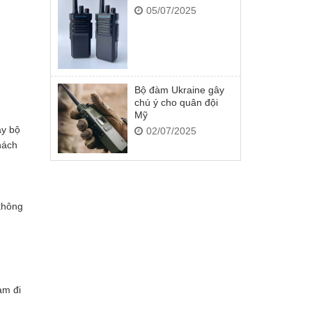
05/07/2025
Bộ đàm Ukraine gây
chú ý cho quân đội
Mỹ
áy bộ
02/07/2025
hách
không
àm đi