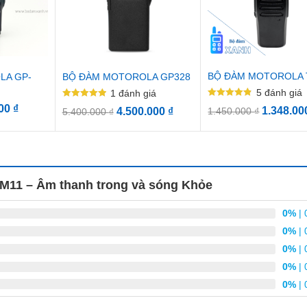
BỘ ĐÀM MOTOROLA 
LA GP-
BỘ ĐÀM MOTOROLA GP328
5
đánh giá
1
đánh giá
Được xếp
Được xếp
000
₫
1.348.0
4.500.000
₫
1.450.000
₫
5.400.000
₫
hạng
hạng
4.80
5.00
5 sao
5 sao
 M11 – Âm thanh trong và sóng Khỏe
0%
| 
0%
| 
0%
| 
0%
| 
0%
| 