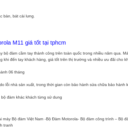
 bàn, bát cài lưng.
ola M11 giá tốt tại tphcm
máy bộ đàm cầm tay thành công trên toàn quốc trong nhiều năm qua. M
khi đến tay khách hàng, giá tốt trên thị trường và nhiều ưu đãi cho k
hành 06 tháng
o lỗi nhà sản xuất, trong thời gian còn bảo hành sửa chữa bảo hành 
oại bộ đàm khác khách từng sử dung
ại máy Bộ đàm Việt Nam -Bộ Đàm Motorola- Bộ đàm công trình – Bộ đ
h tranh