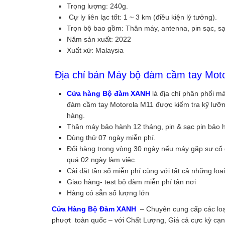
Trọng lượng: 240g.
Cự ly liên lạc tốt: 1 ~ 3 km (điều kiện lý tưởng).
Trọn bộ bao gồm: Thân máy, antenna, pin sạc, sạc
Năm sản xuất: 2022
Xuất xứ: Malaysia
Địa chỉ bán Máy bộ đàm cầm tay Motor
Cửa hàng Bộ đàm XANH
là địa chỉ phân phối 
đàm cầm tay Motorola M11 được kiểm tra kỹ lưỡng 
hàng.
Thân máy bảo hành 12 tháng, pin & sạc pin bảo 
Dùng thử 07 ngày miễn phí.
Đổi hàng trong vòng 30 ngày nếu máy gặp sự cố d
quá 02 ngày làm việc.
Cài đặt tần số miễn phí cùng với tất cả những l
Giao hàng- test bộ đàm miễn phí tận nơi
Hàng có sẵn số lượng lớn
Cửa Hàng
Bộ Đàm XANH
– Chuyên cung cấp các lo
phượt toàn quốc – với Chất Lượng, Giá cả cực kỳ cạn