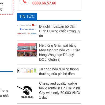
àn.
0888.66.57.66
ng.
TIN TỨC
Địa chỉ mua bán bộ đàm
Bình Dương chất lượng uy
tín
Hệ thống Giám sát bằng
Máy tuần tra bảo vệ – Cửa
hàng Vàng bạc Đá quý
DOJI Quận 3
10 cách bảo dưỡng thông
thường của pin bộ đàm
Cheap and quality walkie
talkie rental in Ho Chi Minh
 nhưng
City with only 50,000 VND/
òa nhà,
1 day