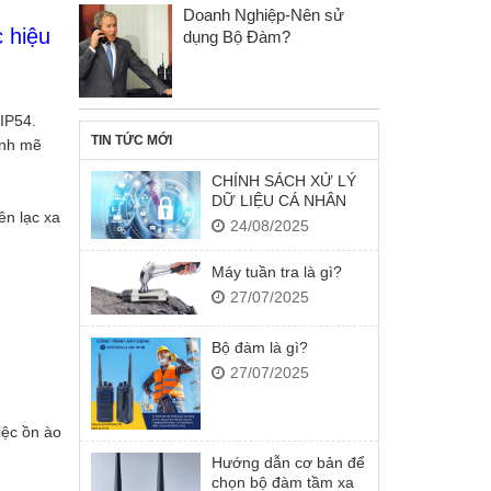
Doanh Nghiệp-Nên sử
 hiệu
dụng Bộ Đàm?
IP54.
TIN TỨC MỚI
ạnh mẽ
CHÍNH SÁCH XỬ LÝ
DỮ LIỆU CÁ NHÂN
ên lạc xa
24/08/2025
Máy tuần tra là gì?
27/07/2025
Bộ đàm là gì?
27/07/2025
iệc ồn ào
Hướng dẫn cơ bản để
chọn bộ đàm tầm xa