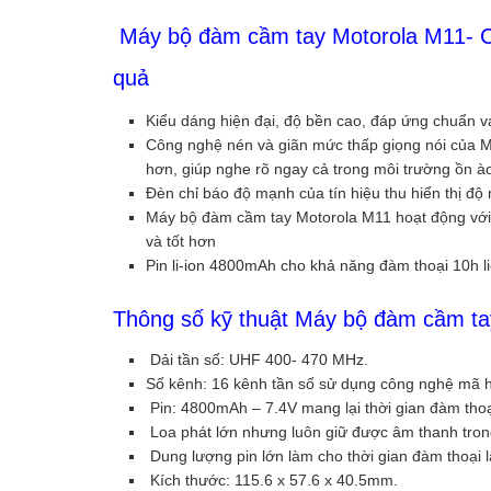
Máy bộ đàm cầm tay Motorola M11- Chất
quả
Kiểu dáng hiện đại, độ bền cao, đáp ứng chuẩn v
Công nghệ nén và giãn mức thấp giọng nói của M
hơn, giúp nghe rõ ngay cả trong môi trường ồn à
Đèn chỉ báo độ mạnh của tín hiệu thu hiển thị độ
Máy bộ đàm cầm tay Motorola M11 hoạt động với
và tốt hơn
Pin li-ion 4800mAh cho khả năng đàm thoại 10h li
Thông số kỹ thuật Máy bộ đàm cầm ta
Dải tần số: UHF 400- 470 MHz.
Số kênh: 16 kênh tần số sử dụng công nghệ mã hóa
Pin: 4800mAh – 7.4V mang lại thời gian đàm thoạ
Loa phát lớn nhưng luôn giữ được âm thanh trong 
Dung lượng pin lớn làm cho thời gian đàm thoại l
Kích thước: 115.6 x 57.6 x 40.5mm.