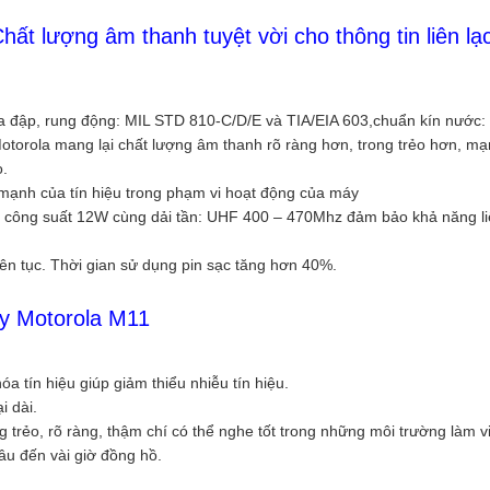
 lượng âm thanh tuyệt vời cho thông tin liên lạc
a đập, rung động: MIL STD 810-C/D/E và TIA/EIA 603,chuẩn kín nước: 
otorola mang lại chất lượng âm thanh rõ ràng hơn, trong trẻo hơn, m
o.
 mạnh của tín hiệu trong phạm vi hoạt động của máy
 công suất 12W cùng dải tần: UHF 400 – 470Mhz đảm bảo khả năng li
ên tục. Thời gian sử dụng pin sạc tăng hơn 40%.
y Motorola M11
 tín hiệu giúp giảm thiểu nhiễu tín hiệu.
i dài.
trẻo, rõ ràng, thậm chí có thể nghe tốt trong những môi trường làm v
âu đến vài giờ đồng hồ.