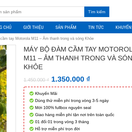
Tìm kiếm
G CHỦ
GIỚI THIỆU
SẢN PHẨM
TIN TỨC
KHUYẾN
cầm tay Motorola M11 – Âm thanh trong và sóng Khỏe
MÁY BỘ ĐÀM CẦM TAY MOTORO
M11 – ÂM THANH TRONG VÀ SÓ
KHỎE
1.350.000
₫
1.450.000
₫
Khuyến Mãi
Dùng thử miễn phí trong vòng 3-5 ngày
Mới 100% fullbox nguyên seal
Giao hàng miễn phí tận nơi trên toàn quốc
01 đổi 01 trong vòng 3 tháng
Hỗ trợ miễn phí trọn đời