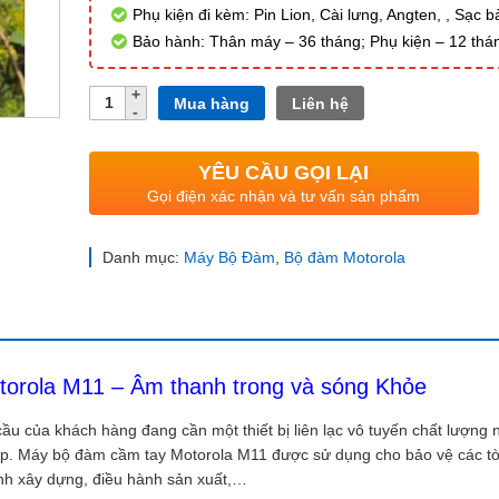
Phụ kiện đi kèm: Pin Lion, Cài lưng, Angten, , Sạc b
Bảo hành: Thân máy – 36 tháng; Phụ kiện – 12 thá
Số
Mua hàng
Liên hệ
lượng
YÊU CẦU GỌI LẠI
Gọi điện xác nhận và tư vấn sản phẩm
Danh mục:
Máy Bộ Đàm
,
Bộ đàm Motorola
orola M11 – Âm thanh trong và sóng Khỏe
 của khách hàng đang cần một thiết bị liên lạc vô tuyến chất lượng
iệp. Máy bộ đàm cầm tay Motorola M11 được sử dụng cho bảo vệ các t
rình xây dựng, điều hành sản xuất,…