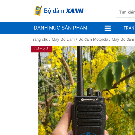
TRAN
DANH MỤC SẢN PHẨM
Trang chủ
/
Máy Bộ Đàm
/
Bộ đàm Motorola
/ Máy Bộ đàm 
Giảm giá!