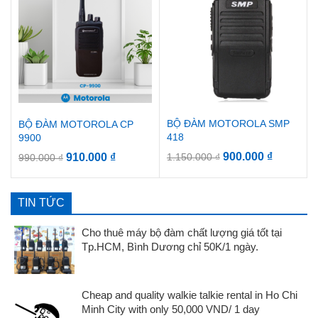
BỘ ĐÀM MOTOROLA SMP
BỘ ĐÀM MOTOROLA CP
418
9900
900.000
₫
910.000
₫
1.150.000
₫
990.000
₫
TIN TỨC
Cho thuê máy bộ đàm chất lượng giá tốt tại
Tp.HCM, Bình Dương chỉ 50K/1 ngày.
Cheap and quality walkie talkie rental in Ho Chi
Minh City with only 50,000 VND/ 1 day