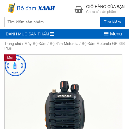
GIỎ HÀNG CỦA BẠN
Chưa có sản phẩm
Tìm kiếm
Menu
DANH MỤC SẢN PHẨM
Trang chủ
/
Máy Bộ Đàm
/
Bộ đàm Motorola
/ Bộ Đàm Motorola GP-368
Plus
Mới