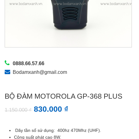
0888.66.57.66
Bodamxanh@gmail.com
BỘ ĐÀM MOTOROLA GP-368 PLUS
830.000
₫
1.150.000
₫
Dãy tần số sử dụng: 400hz 470Mhz (UHF).
Công suất phát cao 8W.