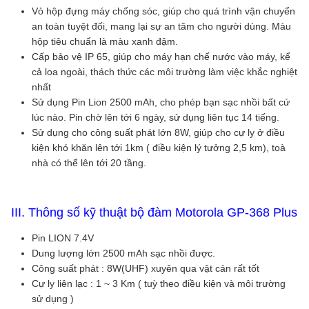
Vỏ hộp đựng máy chống sóc, giúp cho quá trình vận chuyển
an toàn tuyệt đối, mang lại sự an tâm cho người dùng. Màu
hộp tiêu chuẩn là màu xanh đậm.
Cấp bảo vệ IP 65, giúp cho máy hạn chế nước vào máy, kể
cả loa ngoài, thách thức các môi trường làm việc khắc nghiệt
nhất
Sử dụng Pin Lion 2500 mAh, cho phép bạn sạc nhồi bất cứ
lúc nào. Pin chờ lên tới 6 ngày, sử dụng liên tục 14 tiếng.
Sử dụng cho công suất phát lớn 8W, giúp cho cự ly ở điều
kiện khó khăn lên tới 1km ( điều kiện lý tưởng 2,5 km), toà
nhà có thể lên tới 20 tầng.
III. Thông số kỹ thuật bộ đàm Motorola GP-368 Plus
Pin LION 7.4V
Dung lượng lớn 2500 mAh sạc nhồi được.
Công suất phát : 8W(UHF) xuyên qua vật cản rất tốt
Cự ly liên lạc : 1 ~ 3 Km ( tuỳ theo điều kiện và môi trường
sử dụng )