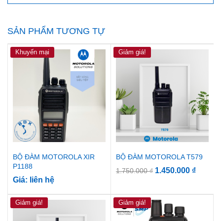
SẢN PHẨM TƯƠNG TỰ
Khuyến mại
Giảm giá!
BỘ ĐÀM MOTOROLA XIR
BỘ ĐÀM MOTOROLA T579
P1188
1.450.000
₫
1.750.000
₫
Giá: liên hệ
Giảm giá!
Giảm giá!