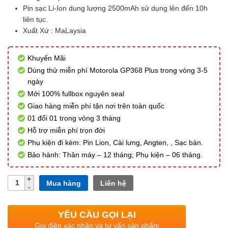
Pin sạc Li-Ion dung lượng 2500mAh sử dụng lên đến 10h
liên tục.
Xuất Xứ : MaLaysia
Khuyến Mãi
Dùng thử miễn phí Motorola GP368 Plus trong vòng 3-5
ngày
Mới 100% fullbox nguyên seal
Giao hàng miễn phí tận nơi trên toàn quốc
01 đổi 01 trong vòng 3 tháng
Hỗ trợ miễn phí trọn đời
Phụ kiện đi kèm: Pin Lion, Cài lưng, Angten, , Sạc bàn.
Bảo hành: Thân máy – 12 tháng; Phụ kiện – 06 tháng.
Số
Mua hàng
Liên hệ
lượng
YÊU CẦU GỌI LẠI
Gọi điện xác nhận và tư vấn sản phẩm