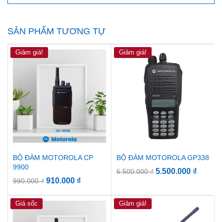
SẢN PHẨM TƯƠNG TỰ
Giảm giá!
Giảm giá!
BỘ ĐÀM MOTOROLA CP
BỘ ĐÀM MOTOROLA GP338
9900
5.500.000
₫
6.500.000
₫
910.000
₫
990.000
₫
Giá sốc
Giảm giá!