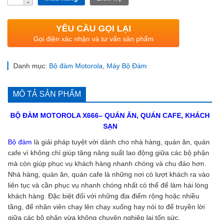
lượng
YÊU CẦU GỌI LẠI
Gọi điện xác nhận và tư vấn sản phẩm
Danh mục:
Bộ đàm Motorola
,
Máy Bộ Đàm
MÔ TẢ SẢN PHẨM
BỘ ĐÀM
MOTOROLA X666
– QUÁN ĂN, QUÁN CAFE, KHÁCH
SẠN
Bộ đàm
là giải pháp tuyệt vời dành cho nhà hàng, quán ăn, quán
cafe vì không chỉ giúp tăng năng suất lao động giữa các bộ phận
mà còn giúp phục vụ khách hàng nhanh chóng và chu đáo hơn.
Nhà hàng, quán ăn, quán cafe là những nơi có lượt khách ra vào
liên tục và cần phục vụ nhanh chóng nhất có thể để làm hài lòng
khách hàng. Đặc biệt đối với những địa điểm rộng hoặc nhiều
tầng, để nhân viên chạy lên chạy xuống hay nói to để truyền lời
giữa các bộ phận vừa không chuyên nghiệp lại tốn sức.