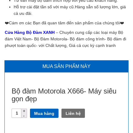
Tư vấn máy bộ đàm thích hợp với yêu cầu khách hàng.
Hỗ trợ cài đặt tần số với máy cũ.Hàng sẵn số lượng lớn, giá
cả ưu đãi.
❤️️Cám ơn các Bạn đã quan tâm đến sản phẩm của chúng tôi❤️️
Cửa Hàng Bộ Đàm XANH
– Chuyên cung cấp các loại máy Bộ
đàm Việt Nam- Bộ Đàm Motorola- Bộ đàm công trình- Bộ đàm đi
phượt toàn quốc- với Chất lượng, Giá cả cực kỳ cạnh tranh
MUA SẢN PHẨM NÀY
Bộ đàm Motorola X666- Máy siêu
gọn đẹp
Số
Mua hàng
Liên hệ
lượng