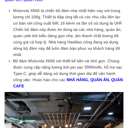
Motorola X666 là chiếc bộ đàm nhẹ nhất hiện nay với trọng
lượng chỉ 168g. Thiết bị đáp ứng tất cả các nhu cầu liên lạc
cơ bản với công suất 6W, 16 kênh và tần số sử dụng là UHF.
Chiếc bộ đàm này được tin dùng tại các nhà hàng, quán ăn,
quán cafe bởi kiểu dáng gọn nhẹ, âm thanh chất lượng tốt
cùng giá cả hợp lý. Nhà hàng Haidilao cũng đang sử dụng
dòng bộ đàm này để luôn đảm bảo phục vụ khách hàng tốt
nhất.
Bộ đàm Motorola X666 với thiết kế bền và nhỏ gọn. Chúng
được cung cấp năng lượng bởi pin sạc 3900mAh, hỗ trợ sạc
Type-C, giúp dễ dàng sử dụng thời gian dài để vận hành
công việc. Hoàn hảo cho các
NHÀ HÀNG, QUÁN ĂN, QUÁN
CAFE