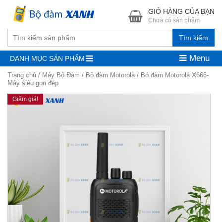
GIỎ HÀNG CỦA BẠN
Chưa có sản phẩm
Tìm kiếm
Menu
DANH MỤC SẢN PHẨM
Trang chủ
/
Máy Bộ Đàm
/
Bộ đàm Motorola
/ Bộ đàm Motorola X666-
Máy siêu gọn đẹp
Giảm giá!