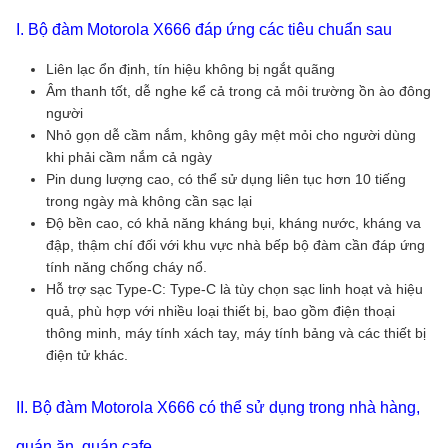
I. Bộ đàm Motorola X666 đáp ứng các tiêu chuẩn sau
Liên lạc ổn định, tín hiệu không bị ngắt quãng
Âm thanh tốt, dễ nghe kể cả trong cả môi trường ồn ào đông
người
Nhỏ gọn dễ cầm nắm, không gây mệt mỏi cho người dùng
khi phải cầm nắm cả ngày
Pin dung lượng cao, có thể sử dụng liên tục hơn 10 tiếng
trong ngày mà không cần sạc lại
Độ bền cao, có khả năng kháng bụi, kháng nước, kháng va
đập, thậm chí đối với khu vực nhà bếp bộ đàm cần đáp ứng
tính năng chống cháy nổ.
Hỗ trợ sạc Type-C: Type-C là tùy chọn sạc linh hoạt và hiệu
quả, phù hợp với nhiều loại thiết bị, bao gồm điện thoại
thông minh, máy tính xách tay, máy tính bảng và các thiết bị
điện tử khác.
II. Bộ đàm Motorola X666 có thể sử dụng trong nhà hàng,
quán ăn, quán cafe