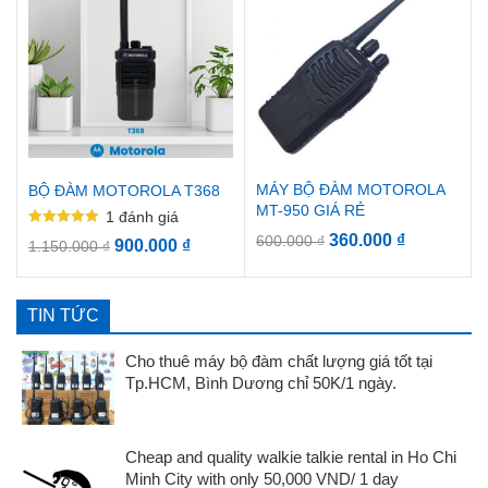
MÁY BỘ ĐÀM MOTOROLA
BỘ ĐÀM MOTOROLA T368
MT-950 GIÁ RẺ
1
đánh giá
Được xếp
360.000
₫
600.000
₫
900.000
₫
1.150.000
₫
hạng
5.00
5 sao
TIN TỨC
Cho thuê máy bộ đàm chất lượng giá tốt tại
Tp.HCM, Bình Dương chỉ 50K/1 ngày.
Cheap and quality walkie talkie rental in Ho Chi
Minh City with only 50,000 VND/ 1 day