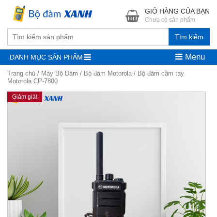
GIỎ HÀNG CỦA BẠN
Chưa có sản phẩm
Tìm kiếm
Menu
DANH MỤC SẢN PHẨM
Trang chủ
/
Máy Bộ Đàm
/
Bộ đàm Motorola
/ Bộ đàm cầm tay
Motorola CP-7800
Giảm giá!