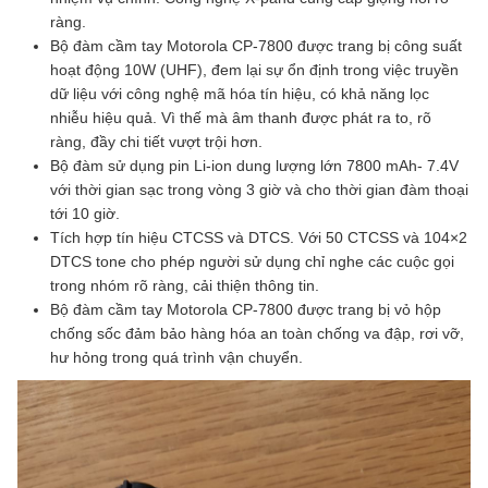
ràng.
Bộ đàm cầm tay Motorola CP-7800 được trang bị công suất
hoạt động 10W (UHF), đem lại sự ổn định trong việc truyền
dữ liệu với công nghệ mã hóa tín hiệu, có khả năng lọc
nhiễu hiệu quả. Vì thế mà âm thanh được phát ra to, rõ
ràng, đầy chi tiết vượt trội hơn.
Bộ đàm sử dụng pin Li-ion dung lượng lớn 7800 mAh- 7.4V
với thời gian sạc trong vòng 3 giờ và cho thời gian đàm thoại
tới 10 giờ.
Tích hợp tín hiệu CTCSS và DTCS. Với 50 CTCSS và 104×2
DTCS tone cho phép người sử dụng chỉ nghe các cuộc gọi
trong nhóm rõ ràng, cải thiện thông tin.
Bộ đàm cầm tay Motorola CP-7800 được trang bị vỏ hộp
chống sốc đảm bảo hàng hóa an toàn chống va đập, rơi vỡ,
hư hỏng trong quá trình vận chuyển.