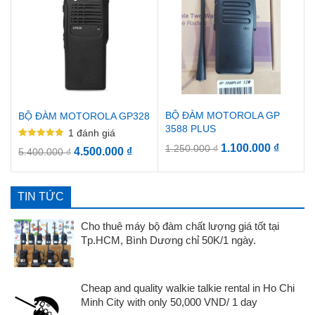
BỘ ĐÀM MOTOROLA GP
BỘ ĐÀM MOTOROLA GP328
3588 PLUS
1
đánh giá
Được xếp
1.100.000
₫
1.250.000
₫
4.500.000
₫
5.400.000
₫
hạng
5.00
5 sao
TIN TỨC
Cho thuê máy bộ đàm chất lượng giá tốt tại
Tp.HCM, Bình Dương chỉ 50K/1 ngày.
Cheap and quality walkie talkie rental in Ho Chi
Minh City with only 50,000 VND/ 1 day