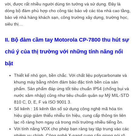
vời, được rất nhiều người dùng tin tưởng và sử dụng. Đây là
dòng bộ đàm phù hợp cho công tác bảo vệ các tòa nhà cao tầng,
bảo vệ nhà hàng khách sạn, công trường xây dựng, trường học,
siêu thị…
II. Bộ đàm cầm tay Motorola CP-7800
thu hút sự
chú ý của thị trường với những tính năng nổi
bật
Thiết kế nhỏ gọn, bền chắc. Với chất liệu polycarbonate và
khung máy bằng nhôm đảm bảo đặc tính bền của sản
phẩm. Sản phẩm đáp ứng tốt tiêu chuẩn IP54 (chống bụi và
nước xâm nhập) cũng như tiêu chuẩn quân sự Mỹ MIL-STD
810 C, D, E, F và ISO 9001 3.
Số kênh : 16 kênh tần số sử dụng công nghệ mã hóa tín
hiệu giúp giảm thiểu nhiễu tín hiệu, cung cấp thông tin liên
lạc rõ ràng hơn ngay cả trong môi trường nhiều tiếng ồn.
Với tính năng VOX cho phép bạn rảng tay tập trung vào các
nhiệm vụ chính. Công nghệ X-pand cung cấp giọng nói rõ