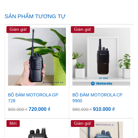
SẢN PHẨM TƯƠNG TỰ
Giảm giá!
Giảm giá!
BỘ ĐÀM MOTOROLA GP
BỘ ĐÀM MOTOROLA CP
728
9900
720.000
₫
910.000
₫
900.000
₫
990.000
₫
Mới
Giảm giá!