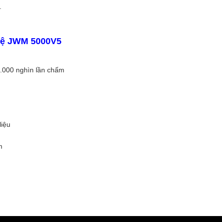
.
 Vệ JWM 5000V5
00.000 nghìn lần chấm
liệu
m