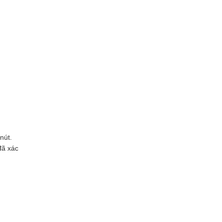
nút.
đã xác