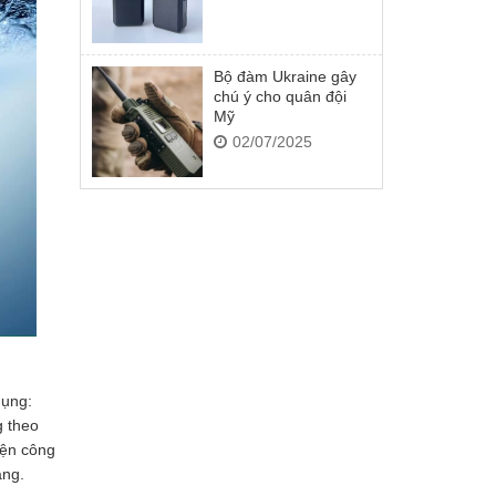
Bộ đàm Ukraine gây
chú ý cho quân đội
Mỹ
02/07/2025
dụng:
g theo
iện công
àng.