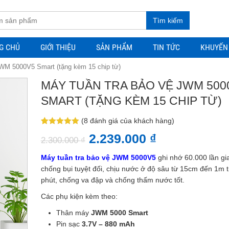
Tìm kiếm
G CHỦ
GIỚI THIỆU
SẢN PHẨM
TIN TỨC
KHUYẾN
WM 5000V5 Smart (tặng kèm 15 chip từ)
MÁY TUẦN TRA BẢO VỆ JWM 500
SMART (TẶNG KÈM 15 CHIP TỪ)
(
8
đánh giá của khách hàng)
5.00
8
trên 5
2.239.000
₫
dựa trên
2.300.000
₫
đánh giá
Máy tuần tra bảo vệ JWM 5000V5
ghi nhớ 60.000 lần gia
chống bụi tuyệt đối, chịu nước ở độ sâu từ 15cm đến 1m 
phút, chống va đập và chống thấm nước tốt.
Các phụ kiện kèm theo:
Thân máy
JWM 5000 Smart
Pin sạc
3.7V – 880 mAh