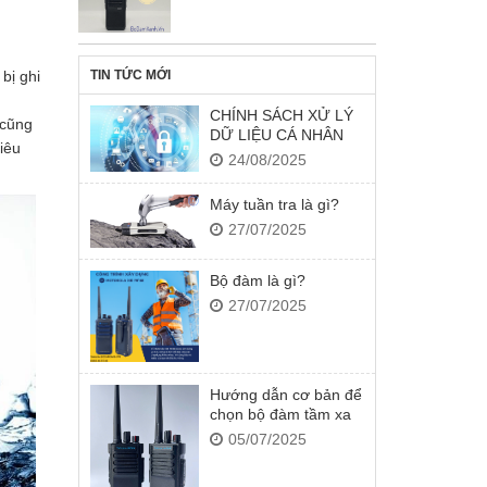
TIN TỨC MỚI
bị ghi
CHÍNH SÁCH XỬ LÝ
 cũng
DỮ LIỆU CÁ NHÂN
iêu
24/08/2025
Máy tuần tra là gì?
27/07/2025
Bộ đàm là gì?
27/07/2025
Hướng dẫn cơ bản để
chọn bộ đàm tầm xa
05/07/2025