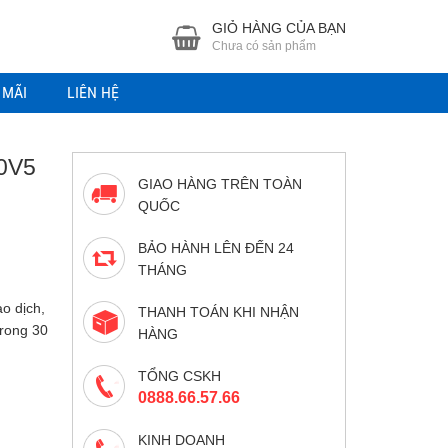
GIỎ HÀNG CỦA BẠN
Chưa có sản phẩm
 MÃI
LIÊN HỆ
0V5
GIAO HÀNG TRÊN TOÀN
QUỐC
BẢO HÀNH LÊN ĐẾN 24
THÁNG
o dịch,
THANH TOÁN KHI NHẬN
trong 30
HÀNG
TỔNG CSKH
0888.66.57.66
KINH DOANH