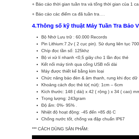
+ Báo cáo thời gian tuần tra và tổng thời gian của 1 ca
+ Báo cáo các điểm ca đã tuần tra….
4.Thông số kỹ thuật Máy Tuần Tra Bảo
Bộ Nhớ Lưu trữ : 60.000 Records
Pin Lithium:7.2v ( 2 cục pin). Sử dụng liên tục 7
Chíp đọc tần số: 125khz
Bộ vi xử lí nhanh <0,5 giây cho 1 lần đọc thẻ
Kết nối máy tính qua cổng USB nối dài
Máy được thiết kế bằng kim loại
Chức năng báo đèn & âm thanh, rung khi đọc dữ 
Khoảng cách đọc thẻ từ( nút): 1cm – 6cm
Kích thước: 148 ( dài) x 42 ( rộng ) x 34 ( cao) m
Trọng lượng: 243gram
Độ ẩm: 0%- 95% .
Nhiệt độ hoạt động: -45 đến +85 độ C
Chống nước tốt, chống va đập chuẩn IP67
*** CÁCH DÙNG SẢN PHẨM: