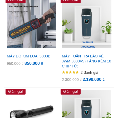
Giảm giá!
Giảm giá!
MÁY DÒ KIM LOẠI 3003B
MÁY TUẦN TRA BẢO VỆ
JWM 5000V5 (TẶNG KÈM 10
850.000
₫
950.000
₫
CHIP TỪ)
2
đánh giá
Được xếp
2.190.000
₫
2.300.000
₫
hạng
5.00
5 sao
Giảm giá!
Giảm giá!