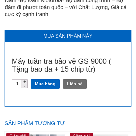
Nam -Bộ Đàm Motorola- Bộ đàm công trình – Bộ
đàm đi phượt toàn quốc – với Chất Lượng, Giá cả
cực kỳ cạnh tranh
MUA SẢN PHẨM NÀY
Máy tuần tra bảo vệ GS 9000 (
Tặng bao da + 15 chip từ)
Số
Mua hàng
Liên hệ
lượng
SẢN PHẨM TƯƠNG TỰ