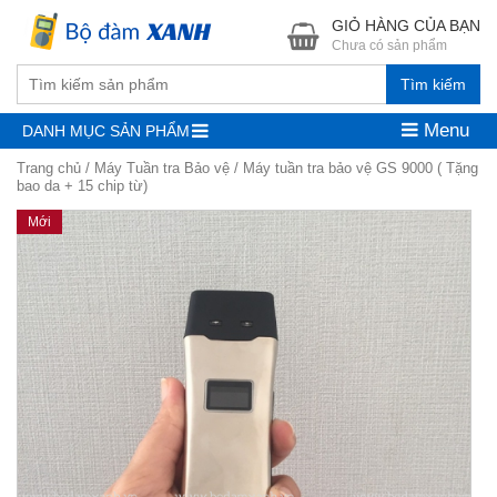
GIỎ HÀNG CỦA BẠN
Chưa có sản phẩm
Tìm kiếm
Menu
DANH MỤC SẢN PHẨM
Trang chủ
/
Máy Tuần tra Bảo vệ
/ Máy tuần tra bảo vệ GS 9000 ( Tặng
bao da + 15 chip từ)
Mới