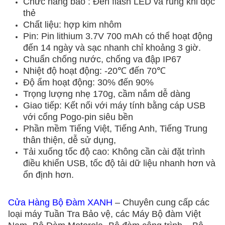
Chức năng báo : Đèn flash LED và rung khi đọc
thẻ
Chất liệu: hợp kim nhôm
Pin: Pin lithium 3.7V 700 mAh có thể hoạt động
đến 14 ngày và sạc nhanh chỉ khoảng 3 giờ.
Chuẩn chống nước, chống va đập IP67
Nhiệt độ hoạt động: -20℃ đến 70℃
Độ ẩm hoạt động: 30% đến 90%
Trọng lượng nhẹ 170g, cầm nắm dễ dàng
Giao tiếp: Kết nối với máy tính bằng cáp USB
với cổng Pogo-pin siêu bền
Phần mềm Tiếng Việt, Tiếng Anh, Tiếng Trung
thân thiện, dễ sử dụng,
Tải xuống tốc độ cao: Không cần cài đặt trình
điều khiển USB, tốc độ tải dữ liệu nhanh hơn và
ổn định hơn.
Cửa Hàng
Bộ Đàm XANH
– Chuyên cung cấp các
loại máy Tuần Tra Bảo vệ, các Máy Bộ đàm Việt