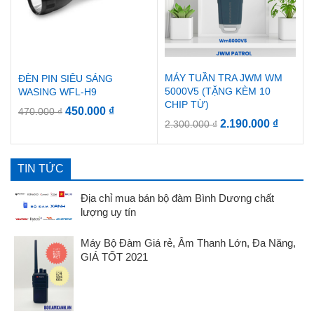
MÁY TUẦN TRA JWM WM
ĐÈN PIN SIÊU SÁNG
5000V5 (TẶNG KÈM 10
WASING WFL-H9
CHIP TỪ)
450.000
₫
470.000
₫
2.190.000
₫
2.300.000
₫
TIN TỨC
Địa chỉ mua bán bộ đàm Bình Dương chất
lượng uy tín
Máy Bộ Đàm Giá rẻ, Âm Thanh Lớn, Đa Năng,
GIÁ TỐT 2021