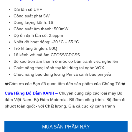
Dải tần số UHF
Công suất phát 5W
Dung lượng kênh: 16
Công suất âm thanh: 500mW
Độ ổn định tần số: 2.5ppm
Nhiệt độ hoạt động: -20 °C – 55 °C
Trở kháng ăngten: 50Q
16 kênh với mã âm CTCSS/CDCSS
Bộ xáo trộn âm thanh ở mức cơ bản tránh việc nghe lén
Chức năng thoại rảnh tay khi dùng tai nghe VOX
Chức năng báo dung lượng Pin và cảnh báo pin yếu
❤️️Cám ơn các Bạn đã quan tâm đến sản phẩm của Chúng Tôi❤️️
Cửa Hàng Bộ Đàm XANH
–
Chuyên cung cấp các loại máy Bộ
đàm Việt Nam- Bộ Đàm Motorola- Bộ đàm công trình- Bộ đàm đi
phượt toàn quốc- với Chất lượng, Giá cả cực kỳ cạnh tranh
MUA SẢN PHẨM NÀY