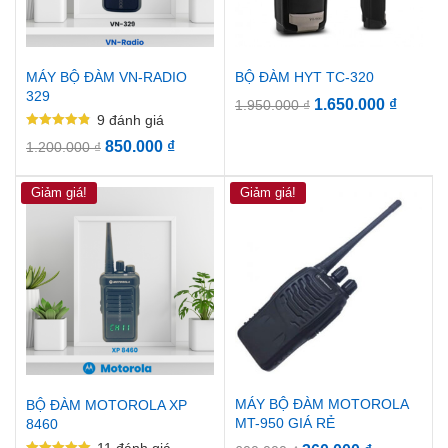
MÁY BỘ ĐÀM VN-RADIO
BỘ ĐÀM HYT TC-320
329
1.650.000
₫
1.950.000
₫
9
đánh giá
Được xếp
850.000
₫
1.200.000
₫
hạng
4.89
5 sao
Giảm giá!
Giảm giá!
MÁY BỘ ĐÀM MOTOROLA
BỘ ĐÀM MOTOROLA XP
MT-950 GIÁ RẺ
8460
11
đánh giá