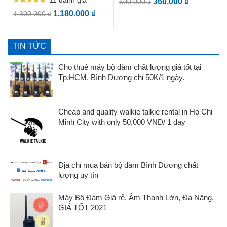
360.000
₫
600.000
₫
Được xếp
1.180.000
₫
1.300.000
₫
hạng
5.00
5 sao
TIN TỨC
Cho thuê máy bộ đàm chất lượng giá tốt tại
Tp.HCM, Bình Dương chỉ 50K/1 ngày.
Cheap and quality walkie talkie rental in Ho Chi
Minh City with only 50,000 VND/ 1 day
Địa chỉ mua bán bộ đàm Bình Dương chất
lượng uy tín
Máy Bộ Đàm Giá rẻ, Âm Thanh Lớn, Đa Năng,
GIÁ TỐT 2021