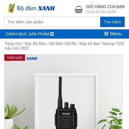
GIỎ HÀNG CỦA BẠN
Chưa có sản phẩm
Tìm kiếm
Menu
DANH MỤC SẢN PHẨM
Trang chủ
/
Máy Bộ Đàm
/
Bộ Đàm Giá Rẻ
/ Máy bộ đàm Teamup T520
mẫu mới 2022
Giảm giá!