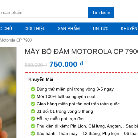
Tìm kiếm
G CHỦ
GIỚI THIỆU
SẢN PHẨM
TIN TỨC
KHUYẾN
Motorola CP 7900
MÁY BỘ ĐÀM MOTOROLA CP 790
750.000
₫
850.000
₫
Khuyến Mãi
Dùng thử miễn phí trong vòng 3-5 ngày
Mới 100% fullbox nguyên seal
Giao hàng miễn phí tận nơi trên toàn quốc
01 đổi 01 trong vòng 3 tháng
Hỗ trợ miễn phí trọn đời
Phụ kiện đi kèm: Pin Lion, Cài lưng, Angten, , Sạc b
Bảo hành: Thân máy – 12 tháng; Phụ kiện – 06 thá