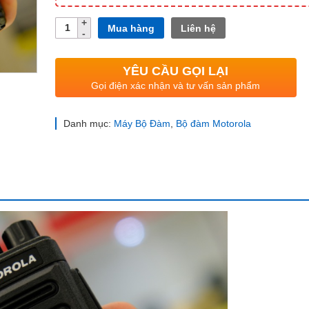
Số
Mua hàng
Liên hệ
lượng
YÊU CẦU GỌI LẠI
Gọi điện xác nhận và tư vấn sản phẩm
Danh mục:
Máy Bộ Đàm
,
Bộ đàm Motorola