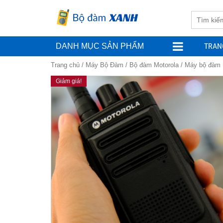
TRAN
DANH MỤC SẢN PHẨM
Trang chủ
/
Máy Bộ Đàm
/
Bộ đàm Motorola
/ Máy bộ đàm 
Giảm giá!