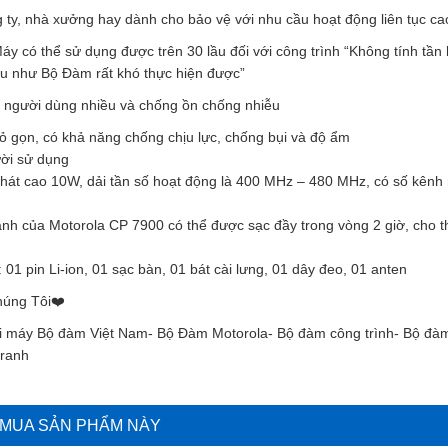
 ty, nhà xưởng hay dành cho bảo vệ với nhu cầu hoạt động liên tục ca
y có thể sử dụng được trên 30 lầu đối với công trình “Không tính tần
ầu như Bộ Đàm rất khó thực hiện được”
g người dùng nhiều và chống ồn chống nhiễu
hỏ gọn, có khả năng chống chịu lực, chống bụi và độ ẩm
ười sử dụng
át cao 10W, dải tần số hoạt động là 400 MHz – 480 MHz, có số kênh 
h của Motorola CP 7900 có thể được sạc đầy trong vòng 2 giờ, cho th
1 pin Li-ion, 01 sạc bàn, 01 bát cài lưng, 01 dây đeo, 01 anten
úng Tôi❤️️
i máy Bộ đàm Việt Nam- Bộ Đàm Motorola- Bộ đàm công trình- Bộ đàm
tranh
MUA SẢN PHẨM NÀY