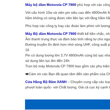
Máy bộ đàm Motorola CP 7900
phù hợp với các công
Với cấu hình 10w và viên pin siêu cao đến 4800mAh Má
hầm không có sóng được nên liên lạc với tầng hầm h
Phù hợp các công ty hay các đoàn làm phim với lượn
Máy Bộ đàm Motorola CP 7900
thiết kế bền chắc, n
Âm thanh trung thực và đảm bảo tính riêng tư cho ng
Đường truyền ổn định hơn nhờ sóng UHF, công suất ph
16
Pin có dung lượng lớn 3,7V 4800mAh cùng bộ sạc nhan
sử dụng liên tục lên đến 24h
Trọn bộ máy Motorola CP 7900 bao gồm các phụ kiện: 0
❤️️Cám ơn các Bạn đã quan tâm đến sản phẩm của Ch
Cửa Hàng Bộ Đàm XANH
– Chuyên cung cấp các loạ
phượt toàn quốc- với Chất lượng, Giá cả cực kỳ cạnh 