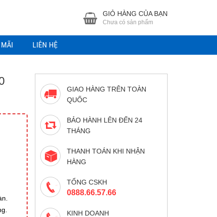
GIỎ HÀNG CỦA BẠN
Chưa có sản phẩm
 MÃI
LIÊN HỆ
0
GIAO HÀNG TRÊN TOÀN
QUỐC
BẢO HÀNH LÊN ĐẾN 24
THÁNG
THANH TOÁN KHI NHẬN
HÀNG
TỔNG CSKH
0888.66.57.66
àn.
ng.
KINH DOANH