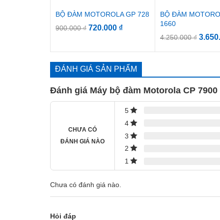
BỘ ĐÀM MOTOROLA GP 728
BỘ ĐÀM MOTORO
1660
720.000
₫
900.000
₫
3.650
4.250.000
₫
ĐÁNH GIÁ SẢN PHẨM
Đánh giá Máy bộ đàm Motorola CP 7900
5
4
CHƯA CÓ
3
ĐÁNH GIÁ NÀO
2
1
Chưa có đánh giá nào.
Hỏi đáp