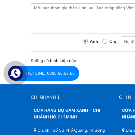
Anh
Chị
Không có bình luận nào
HOTLINE: 0888.66.57.66
CHI NHÁNH 1
CHI NH
CỬA HÀNG BỘ ĐÀM XANH – CHI
CỬA H
NHÁNH HỒ CHÍ MINH
NHÁN
Địa chỉ: Số 5B Phổ Quang, Phường
Địa c