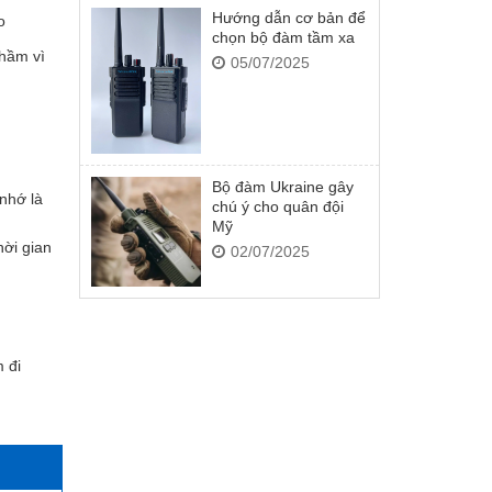
Hướng dẫn cơ bản để
o
chọn bộ đàm tầm xa
 hầm vì
05/07/2025
Bộ đàm Ukraine gây
nhớ là
chú ý cho quân đội
Mỹ
ời gian
02/07/2025
 đi