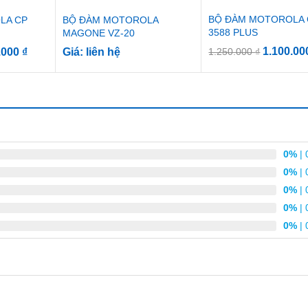
BỘ ĐÀM MOTOROLA
LA CP
BỘ ĐÀM MOTOROLA
3588 PLUS
MAGONE VZ-20
1.100.0
.000
₫
Giá: liên hệ
1.250.000
₫
0%
| 
0%
| 
0%
| 
0%
| 
0%
| 