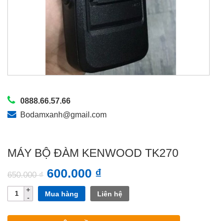
0888.66.57.66
Bodamxanh@gmail.com
MÁY BỘ ĐÀM KENWOOD TK270
600.000
₫
650.000
₫
Số
Mua hàng
Liên hệ
lượng