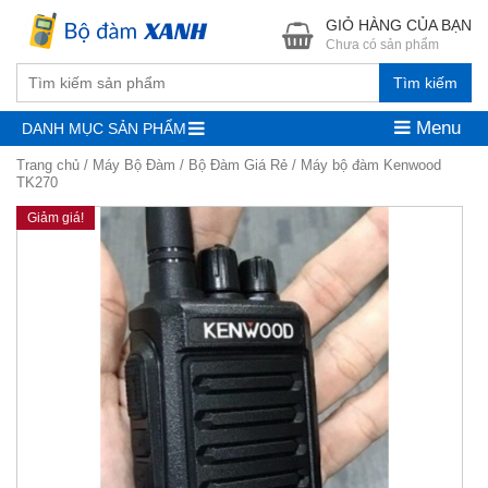
GIỎ HÀNG CỦA BẠN
Chưa có sản phẩm
Tìm kiếm
Menu
DANH MỤC SẢN PHẨM
Trang chủ
/
Máy Bộ Đàm
/
Bộ Đàm Giá Rẻ
/ Máy bộ đàm Kenwood
TK270
Giảm giá!