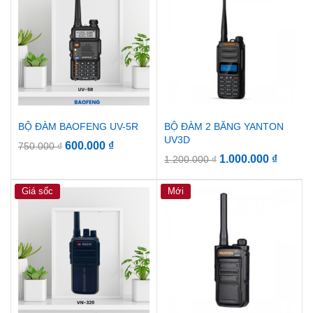
BỘ ĐÀM BAOFENG UV-5R
BỘ ĐÀM 2 BĂNG YANTON
UV3D
600.000
₫
750.000
₫
1.000.000
₫
1.200.000
₫
Giá sốc
Mới