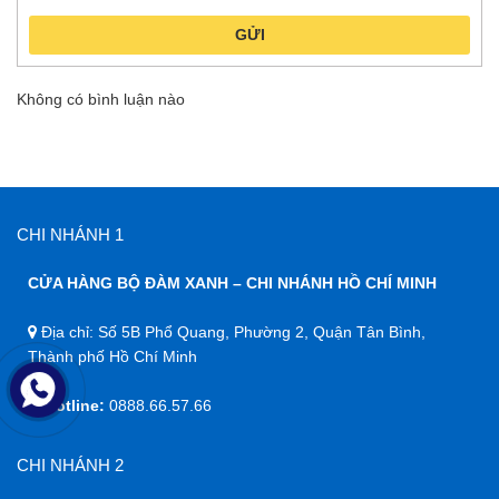
GỬI
Không có bình luận nào
CHI NHÁNH 1
CỬA HÀNG BỘ ĐÀM XANH – CHI NHÁNH HỒ CHÍ MINH
Địa chỉ: Số 5B Phổ Quang, Phường 2, Quận Tân Bình,
Thành phố Hồ Chí Minh
Hotline:
0888.66.57.66
CHI NHÁNH 2