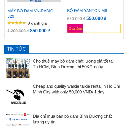
BỘ ĐÀM YANTON M6
MÁY BỘ ĐÀM VN-RADIO
329
550.000
₫
650.000
₫
9
đánh giá
Được xếp
Quà tặng
850.000
₫
1.200.000
₫
hạng
4.89
5 sao
TIN TỨC
Cho thuê máy bộ đàm chất lượng giá tốt tại
Tp.HCM, Bình Dương chỉ 50K/1 ngày.
Cheap and quality walkie talkie rental in Ho Chi
Minh City with only 50,000 VND/ 1 day
Địa chỉ mua bán bộ đàm Bình Dương chất
lượng uy tín