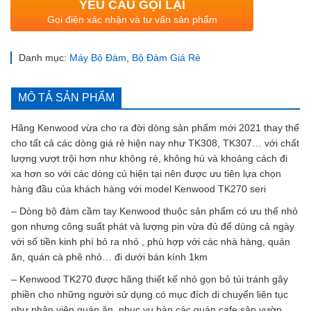
YÊU CẦU GỌI LẠI
Gọi điện xác nhận và tư vấn sản phẩm
Danh mục:
Máy Bộ Đàm
,
Bộ Đàm Giá Rẻ
MÔ TẢ SẢN PHẨM
Hãng Kenwood vừa cho ra đời dòng sản phẩm mới 2021 thay thế
cho tất cả các dòng giá rẻ hiện nay như TK308, TK307… với chất
lượng vượt trội hơn như không rè, không hú và khoảng cách đi
xa hơn so với các dòng củ hiện tại nên được ưu tiên lựa chọn
hàng đầu của khách hàng với model Kenwood TK270 seri
– Dòng bộ đàm cầm tay Kenwood thuộc sản phẩm có ưu thế nhỏ
gọn nhưng công suất phát và lượng pin vừa đủ để dùng cả ngày
với số tiền kinh phí bỏ ra nhỏ , phù hợp với các nhà hàng, quán
ăn, quán cà phê nhỏ… đi dưới bán kính 1km
– Kenwood TK270 được hãng thiết kế nhỏ gọn bỏ túi tránh gây
phiền cho những người sử dụng có mục đích di chuyển liên tục
như nhân viên quán ăn, phục vụ bàn các quán cafe sân vườn,…