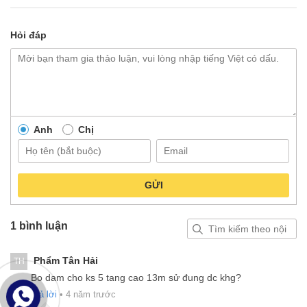
Hỏi đáp
Anh
Chị
GỬI
1 bình luận
Phẩm Tân Hải
TH
Bo dam cho ks 5 tang cao 13m sử đung dc khg?
Trả lời
•
4 năm trước