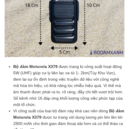
Bộ đàm Motorola X379
được trang bị công suất hoạt động
5W (UHF) giúp cự ly liên lạc xa từ 1- 2km(Tùy Khu Vực),
đem lại sự ổn định trong việc truyền dữ liệu với công nghệ
mã hóa tín hiệu, có khả năng lọc nhiễu hiệu quả. Vì thế mà
âm thanh được phát ra to, rõ ràng, đầy chi tiết vượt trội hơn.
Số kênh nhớ 16 đáp ứng khối lượng công việc phức tạp của
một tổ chức.
Vì công suất của loại bộ đàm này khá cao nên dòng
Bộ đàm
Motorola X379
được tư trang với dung lượng pin lớn lên tới
2800 mAh cho thời gian đàm thoại dài hơn và có thể tháo ra