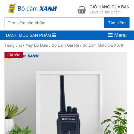
GIỎ HÀNG CỦA BẠN
Chưa có sản phẩm
Tìm kiếm
Menu
DANH MỤC SẢN PHẨM
Trang chủ
/
Máy Bộ Đàm
/
Bộ Đàm Giá Rẻ
/ Bộ Đàm Motorola X379
Giá sốc