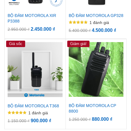
BỘ ĐÀM MOTOROLA XIR
BỘ ĐÀM MOTOROLA GP328
P3388
1
đánh giá
Được xếp
2.450.000
₫
2.950.000
₫
4.500.000
₫
5.400.000
₫
hạng
5.00
5 sao
Giá sốc
Giảm giá!
BỘ ĐÀM MOTOROLA CP
BỘ ĐÀM MOTOROLA T368
8800
1
đánh giá
Được xếp
880.000
₫
1.250.000
₫
900.000
₫
1.150.000
₫
hạng
5.00
5 sao