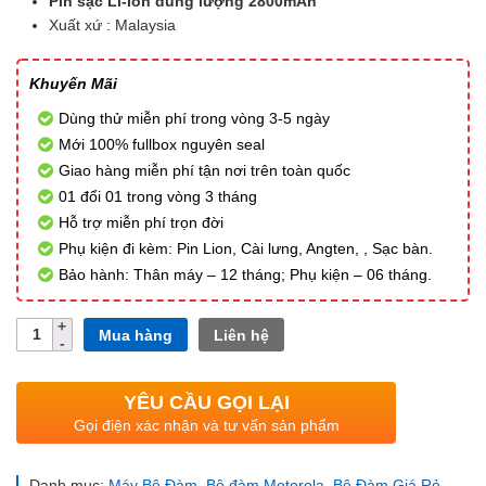
Pin sạc Li-Ion dung lượng 2800mAh
Xuất xứ : Malaysia
Khuyến Mãi
Dùng thử miễn phí trong vòng 3-5 ngày
Mới 100% fullbox nguyên seal
Giao hàng miễn phí tận nơi trên toàn quốc
01 đổi 01 trong vòng 3 tháng
Hỗ trợ miễn phí trọn đời
Phụ kiện đi kèm: Pin Lion, Cài lưng, Angten, , Sạc bàn.
Bảo hành: Thân máy – 12 tháng; Phụ kiện – 06 tháng.
Số
Mua hàng
Liên hệ
lượng
YÊU CẦU GỌI LẠI
Gọi điện xác nhận và tư vấn sản phẩm
Danh mục:
Máy Bộ Đàm
,
Bộ đàm Motorola
,
Bộ Đàm Giá Rẻ