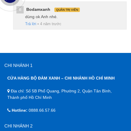
Bodamxanh
B
QUẢN TRỊ VIÊN
dùng ok Anh nhé.
Trả lời
•
4 năm trước
CHI NHÁNH 1
CỬA HÀNG BỘ ĐÀM XANH – CHI NHÁNH HỒ CHÍ MINH
Địa chỉ: Số 5B Phổ Quang, Phường 2, Quận Tân Bình,
Thành phố Hồ Chí Minh
Hotline:
0888.66.57.66
CHI NHÁNH 2