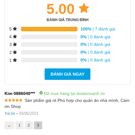
5.00
ĐÁNH GIÁ TRUNG BÌNH
100%
| 7 đánh giá
5
0%
| 0 đánh giá
4
0%
| 0 đánh giá
3
0%
| 0 đánh giá
2
0%
| 0 đánh giá
1
ĐÁNH GIÁ NGAY
Kim 0886040***
Đã mua hàng tại bodamxanh.vn
Sản phẩm giá rẻ.Phù hợp cho quán ăn nhà mình, Cám
Được xếp
ơn Shop
hạng
5
5
sao
•
04/06/2021
Trả lời
←
1
2
3