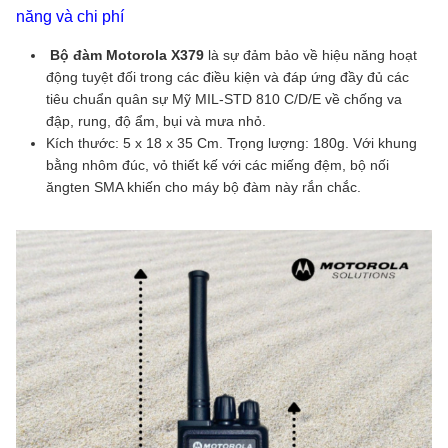
năng và chi phí
Bộ đàm Motorola X379
là sự đảm bảo về hiệu năng hoạt
động tuyệt đối trong các điều kiện và đáp ứng đầy đủ các
tiêu chuẩn quân sự Mỹ MIL-STD 810 C/D/E về chống va
đập, rung, độ ẩm, bụi và mưa nhỏ.
Kích thước: 5 x 18 x 35 Cm. Trọng lượng: 180g. Với khung
bằng nhôm đúc, vỏ thiết kế với các miếng đệm, bộ nối
ăngten SMA khiến cho máy bộ đàm này rắn chắc.