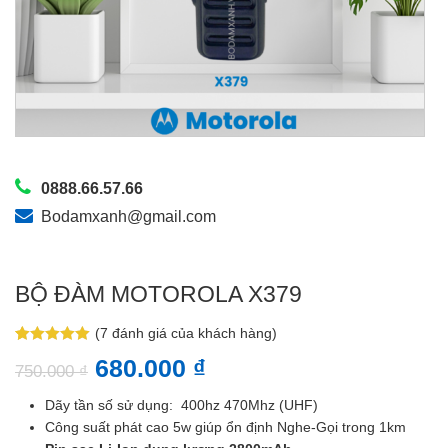
0888.66.57.66
Bodamxanh@gmail.com
BỘ ĐÀM MOTOROLA X379
(
7
đánh giá của khách hàng)
5.00
7
trên 5
680.000
₫
dựa trên
750.000
₫
đánh giá
Dãy tần số sử dụng: 400hz 470Mhz (UHF)
Công suất phát cao 5w giúp ổn định Nghe-Gọi trong 1km