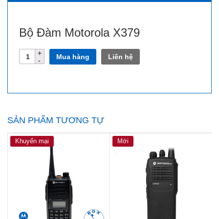
Bộ Đàm Motorola X379
Số
Mua hàng
Liên hệ
lượng
SẢN PHẨM TƯƠNG TỰ
Khuyến mại
Mới