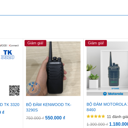
Giảm giá!
Giảm giá!
BỘ ĐÀM MOTOROLA 
 TK 3320
BỘ ĐÀM KENWOOD TK-
8460
3290S
0
₫
11
đánh gi
550.000
₫
750.000
₫
Được xếp
1.180.0
1.300.000
₫
hạng