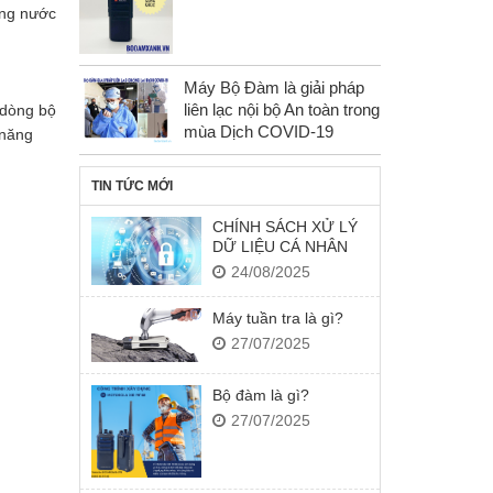
ống nước
Máy Bộ Đàm là giải pháp
liên lạc nội bộ An toàn trong
 dòng bộ
mùa Dịch COVID-19
 năng
TIN TỨC MỚI
CHÍNH SÁCH XỬ LÝ
DỮ LIỆU CÁ NHÂN
24/08/2025
Máy tuần tra là gì?
27/07/2025
Bộ đàm là gì?
27/07/2025