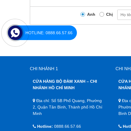
Anh
Chị
HOTLINE: 0888.66.57.66
Không có bình luận nào
CHI NHÁNH 1
CHI NH
CỬA HÀNG BỘ ĐÀM XANH – CHI
CỬA H
NHÁNH HỒ CHÍ MINH
NHÁN
Địa chỉ: Số 5B Phổ Quang, Phường
Địa c
2, Quận Tân Bình, Thành phố Hồ Chí
Phường
Minh
Bình 
Hotline:
0888.66.57.66
Hotl