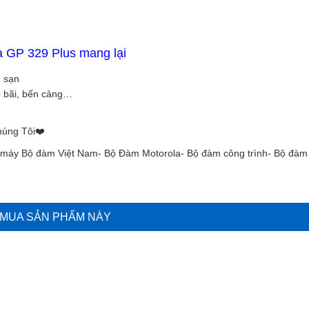
 GP 329 Plus mang lại
h sạn
ho bãi, bến cảng…
úng Tôi❤️️
i máy Bộ đàm Việt Nam- Bộ Đàm Motorola- Bộ đàm công trình- Bộ đàm 
MUA SẢN PHẨM NÀY