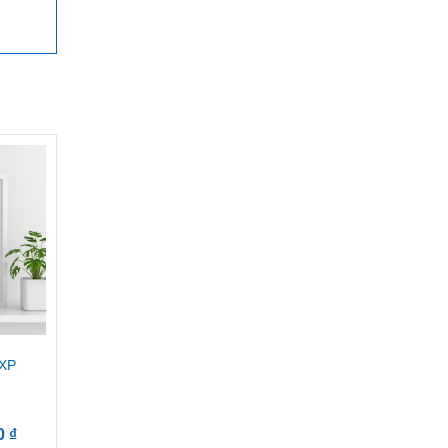
XP
á
00
₫