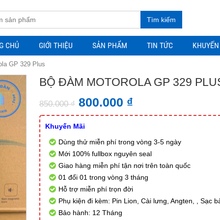
Tìm kiếm
G CHỦ
GIỚI THIỆU
SẢN PHẨM
TIN TỨC
KHUYẾN
ola GP 329 Plus
BỘ ĐÀM MOTOROLA GP 329 PLU
800.000
₫
850.000
₫
Khuyến Mãi
Dùng thử miễn phí trong vòng 3-5 ngày
Mới 100% fullbox nguyên seal
Giao hàng miễn phí tận nơi trên toàn quốc
01 đổi 01 trong vòng 3 tháng
Hỗ trợ miễn phí trọn đời
Phụ kiện đi kèm: Pin Lion, Cài lưng, Angten, , Sạc b
Bảo hành: 12 Tháng