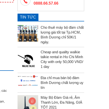
0888.66.57.66
TIN TỨC
Cho thuê máy bộ đàm chất
lượng giá tốt tại Tp.HCM,
Bình Dương chỉ 50K/1
ngày.
Cheap and quality walkie
talkie rental in Ho Chi Minh
City with only 50,000 VND/
1 day
Địa chỉ mua bán bộ đàm
Bình Dương chất lượng uy
tín
, các
Máy Bộ Đàm Giá rẻ, Âm
ạn,
Thanh Lớn, Đa Năng, GIÁ
TỐT 2021