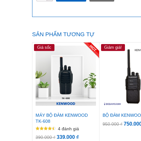
lượng
SẢN PHẨM TƯƠNG TỰ
Giá sốc
Giảm giá!
MÁY BỘ ĐÀM KENWOOD
BỘ ĐÀM KENWOOD
TK-608
750.00
950.000
₫
4
đánh giá
Được xếp
339.000
₫
390.000
₫
hạng