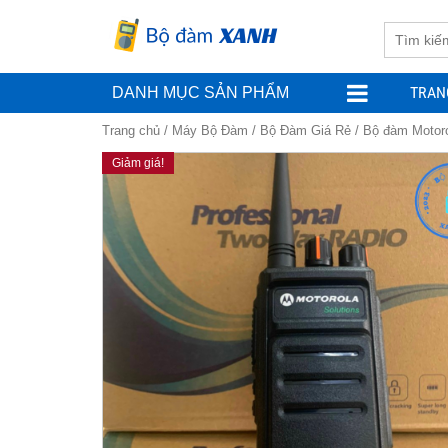
TRAN
DANH MỤC SẢN PHẨM
Trang chủ
/
Máy Bộ Đàm
/
Bộ Đàm Giá Rẻ
/ Bộ đàm Motor
Giảm giá!