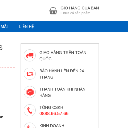
GIỎ HÀNG CỦA BẠN
Chưa có sản phẩm
 MÃI
LIÊN HỆ
S
GIAO HÀNG TRÊN TOÀN
QUỐC
BẢO HÀNH LÊN ĐẾN 24
THÁNG
THANH TOÁN KHI NHẬN
HÀNG
TỔNG CSKH
0888.66.57.66
àn.
KINH DOANH