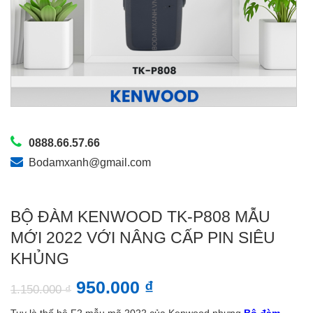
0888.66.57.66
Bodamxanh@gmail.com
BỘ ĐÀM KENWOOD TK-P808 MẪU
MỚI 2022 VỚI NÂNG CẤP PIN SIÊU
KHỦNG
950.000
₫
1.150.000
₫
Tuy là thế hệ F2 mẫu mã 2022 của Kenwood nhưng
Bộ đàm