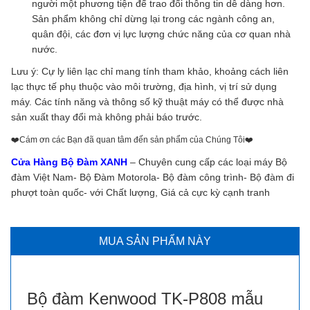
người một phương tiện để trao đổi thông tin dễ dàng hơn.
Sản phẩm không chỉ dừng lại trong các ngành công an,
quân đội, các đơn vị lực lượng chức năng của cơ quan nhà
nước.
Lưu ý: Cự ly liên lạc chỉ mang tính tham khảo, khoảng cách liên
lạc thực tế phụ thuộc vào môi trường, địa hình, vị trí sử dụng
máy. Các tính năng và thông số kỹ thuật máy có thể được nhà
sản xuất thay đổi mà không phải báo trước.
❤️️Cám ơn các Bạn đã quan tâm đến sản phẩm của Chúng Tôi❤️️
Cửa Hàng Bộ Đàm XANH
– Chuyên cung cấp các loại máy Bộ
đàm Việt Nam- Bộ Đàm Motorola- Bộ đàm công trình- Bộ đàm đi
phượt toàn quốc- với Chất lượng, Giá cả cực kỳ cạnh tranh
MUA SẢN PHẨM NÀY
Bộ đàm Kenwood TK-P808 mẫu