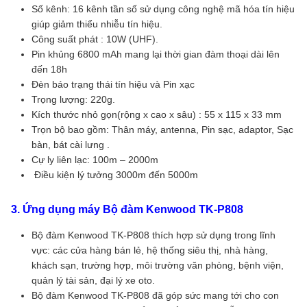
Số kênh: 16 kênh tần số sử dụng công nghệ mã hóa tín hiệu
giúp giảm thiểu nhiễu tín hiệu.
Công suất phát : 10W (UHF).
Pin khủng 6800 mAh mang lại thời gian đàm thoại dài lên
đến 18h
Đèn báo trạng thái tín hiệu và Pin xạc
Trọng lượng: 220g.
Kích thước nhỏ gọn(rộng x cao x sâu) : 55 x 115 x 33 mm
Trọn bộ bao gồm: Thân máy, antenna, Pin sạc, adaptor, Sạc
bàn, bát cài lưng .
Cự ly liên lạc: 100m – 2000m
Điều kiện lý tưởng 3000m đến 5000m
3. Ứng dụng máy Bộ đàm Kenwood TK-P808
Bộ đàm Kenwood TK-P808 thích hợp sử dụng trong lĩnh
vực: các cửa hàng bán lẻ, hệ thống siêu thị, nhà hàng,
khách sạn, trường hợp, môi trường văn phòng, bệnh viện,
quản lý tài sản, đại lý xe oto.
Bộ đàm Kenwood TK-P808 đã góp sức mang tới cho con