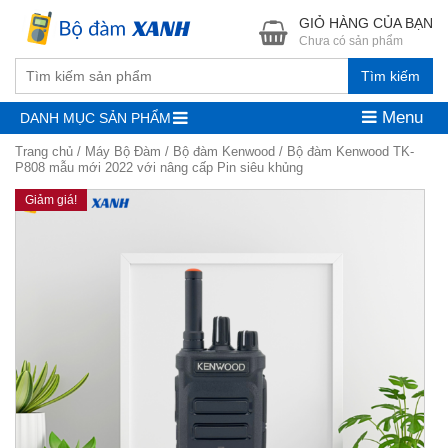
GIỎ HÀNG CỦA BẠN
Chưa có sản phẩm
Tìm kiếm
Menu
DANH MỤC SẢN PHẨM
Trang chủ
/
Máy Bộ Đàm
/
Bộ đàm Kenwood
/ Bộ đàm Kenwood TK-
P808 mẫu mới 2022 với nâng cấp Pin siêu khủng
Giảm giá!