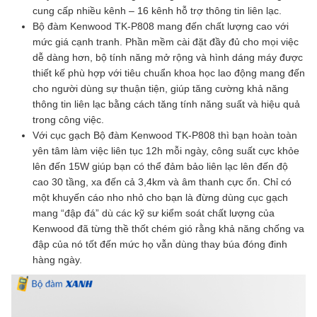
cung cấp nhiều kênh – 16 kênh hỗ trợ thông tin liên lạc.
Bộ đàm Kenwood TK-P808 mang đến chất lượng cao với
mức giá cạnh tranh. Phần mềm cài đặt đầy đủ cho mọi việc
dễ dàng hơn, bộ tính năng mở rộng và hình dáng máy được
thiết kế phù hợp với tiêu chuẩn khoa học lao động mang đến
cho người dùng sự thuận tiện, giúp tăng cường khả năng
thông tin liên lạc bằng cách tăng tính năng suất và hiệu quả
trong công việc.
Với cục gạch Bộ đàm Kenwood TK-P808 thì bạn hoàn toàn
yên tâm làm việc liên tục 12h mỗi ngày, công suất cực khỏe
lên đến 15W giúp bạn có thể đảm bảo liên lạc lên đến độ
cao 30 tầng, xa đến cả 3,4km và âm thanh cực ổn. Chỉ có
một khuyến cáo nho nhỏ cho bạn là đừng dùng cục gạch
mang “đập đá” dù các kỹ sư kiểm soát chất lượng của
Kenwood đã từng thề thốt chém gió rằng khả năng chống va
đập của nó tốt đến mức họ vẫn dùng thay búa đóng đinh
hàng ngày.