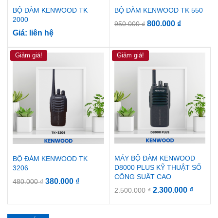
BỘ ĐÀM KENWOOD TK
BỘ ĐÀM KENWOOD TK 550
2000
800.000
₫
950.000
₫
Giá: liên hệ
Giảm giá!
Giảm giá!
MÁY BỘ ĐÀM KENWOOD
BỘ ĐÀM KENWOOD TK
D8000 PLUS KỸ THUẬT SỐ
3206
CÔNG SUẤT CAO
380.000
₫
480.000
₫
2.300.000
₫
2.500.000
₫