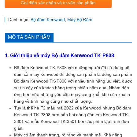
Gọi điện xác nhận và tư vấn sản phẩm
Danh mục:
Bộ đàm Kenwood
,
Máy Bộ Đàm
MÔ TẢ SẢN PHẨM
1. Giới thiệu về máy Bộ đàm Kenwood TK-P808
Bộ đàm Kenwood TK-P808 với những người đã sử dụng bộ
đàm cầm tay Kenwood thì dòng sản phẩm là dòng sản phẩm
Bộ đàm Kenwood TK-P808 với nhiều tính năng ưu việt, được
sự tin cậy của khách hàng trong nhiều năm qua. Nhằm đáp
ứng hơn nữa những yêu cầu ngày càng khắt khe của khách
hàng về tính năng cũng như chất lượng.
Tuy là thế hệ F2 mẫu mã 2022 của Kenwood nhưng Bộ đàm
Kenwood TK-P808 hơn hẳn hai dòng đàn em Kenwood TK-
3301 và mẫu Kenwood TK-3501 bởi các phím lập trình đơn
giản.
Máy có âm thanh trong, rõ ràng và mạnh mẽ. Khả năng