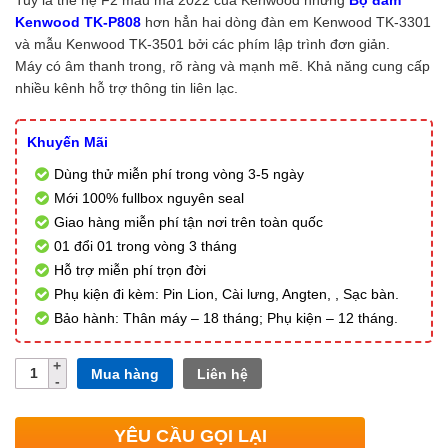
Kenwood TK-P808
hơn hẳn hai dòng đàn em Kenwood TK-3301
và mẫu Kenwood TK-3501 bởi các phím lập trình đơn giản.
Máy có âm thanh trong, rõ ràng và mạnh mẽ. Khả năng cung cấp
nhiều kênh hỗ trợ thông tin liên lạc.
Khuyến Mãi
Dùng thử miễn phí trong vòng 3-5 ngày
Mới 100% fullbox nguyên seal
Giao hàng miễn phí tận nơi trên toàn quốc
01 đổi 01 trong vòng 3 tháng
Hỗ trợ miễn phí trọn đời
Phụ kiện đi kèm: Pin Lion, Cài lưng, Angten, , Sạc bàn.
Bảo hành: Thân máy – 18 tháng; Phụ kiện – 12 tháng.
Số
Mua hàng
Liên hệ
lượng
YÊU CẦU GỌI LẠI