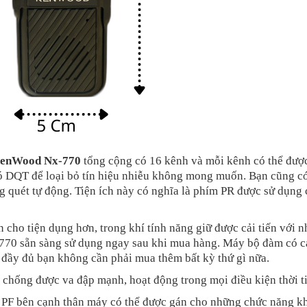
enWood Nx-770
tổng cộng có 16 kênh và mỗi kênh có thể được
có DQT để loại bỏ tín hiệu nhiễu không mong muốn. Bạn cũng có
quét tự động. Tiện ích này có nghĩa là phím PR được sử dụng 
 cho tiện dụng hơn, trong khí tính năng giữ được cải tiến với n
0 sẵn sàng sử dụng ngay sau khi mua hàng. Máy bộ đàm có c
n đầy đủ bạn không cần phải mua thêm bất kỳ thứ gì nữa.
ể chống được va đập mạnh, hoạt động trong mọi điều kiện thời ti
m PF bên cạnh thân máy có thể được gán cho những chức năng k