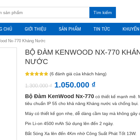
Tìm kiếm
G CHỦ
GIỚI THIỆU
SẢN PHẨM
TIN TỨC
KHUYẾN
ood Nx-770 Kháng Nước
BỘ ĐÀM KENWOOD NX-770 KHÁ
NƯỚC
(
6
đánh giá của khách hàng)
4.83
6
trên 5
1.050.000
₫
dựa trên
1.300.000
₫
đánh giá
Bộ Đàm KenWood Nx-770
có thiết kế mạnh mẽ. 
tiêu chuẩn IP 55 cho khả năng Kháng nước và chống bụi.
Máy có thiết kế gọn nhẹ, dễ dàng cầm tay mà không gây 
Pin Li-on 4500 mAh Sử dụng lên đến 2 ngày.
Bắt Sóng Xa lên đến 4Km nhờ Công Suất Phát Tốt 13W.