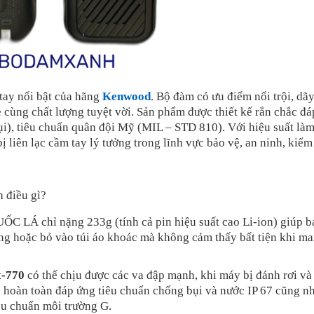
ay nổi bật của hãng
Kenwood
. Bộ đàm có ưu điểm nổi trội, dãy
 cùng chất lượng tuyệt vời. Sản phẩm được thiết kế rắn chắc đ
ụi), tiêu chuẩn quân đội Mỹ (MIL – STD 810). Với hiệu suất làm
ị liên lạc cầm tay lý tưởng trong lĩnh vực bảo vệ, an ninh, kiểm
 điều gì?
C LÁ chỉ nặng 233g (tính cả pin hiệu suất cao Li-ion) giúp b
ưng hoặc bỏ vào túi áo khoác mà không cảm thấy bất tiện khi m
-770
có thể chịu được các va đập mạnh, khi máy bị đánh rơi và 
 hoàn toàn đáp ứng tiêu chuẩn chống bụi và nước IP 67 cũng nh
êu chuẩn môi trường G.