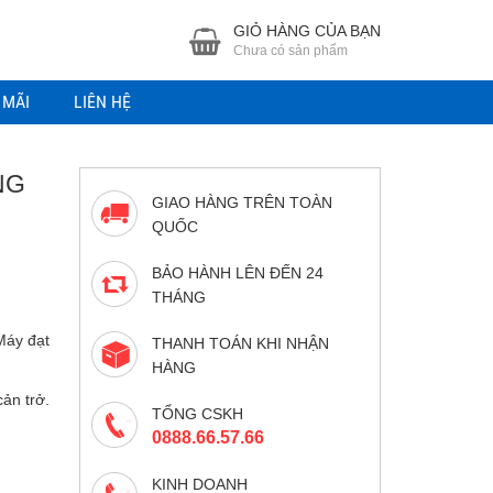
GIỎ HÀNG CỦA BẠN
Chưa có sản phẩm
 MÃI
LIÊN HỆ
NG
GIAO HÀNG TRÊN TOÀN
QUỐC
BẢO HÀNH LÊN ĐẾN 24
THÁNG
Máy đạt
THANH TOÁN KHI NHẬN
HÀNG
cản trở.
TỔNG CSKH
0888.66.57.66
KINH DOANH