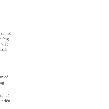
 tần số
áp ứng
 việc
 soát
ạn có
ang
tất cả
ư tiêu