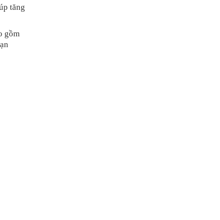
iúp tăng
ao gồm
bạn