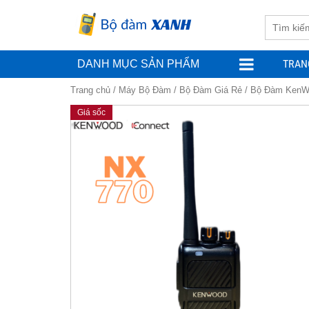
TRAN
DANH MỤC SẢN PHẨM
Trang chủ
/
Máy Bộ Đàm
/
Bộ Đàm Giá Rẻ
/ Bộ Đàm KenW
Giá sốc