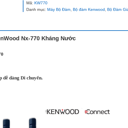
Mã:
KW770
Danh mục:
Máy Bộ Đàm
,
Bộ đàm Kenwood
,
Bộ Đàm Gi
nWood Nx-770 Kháng Nước
70
p dễ dàng Di chuyển.