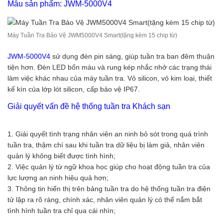
Mẫu sản phẩm: JWM-5000V4
Máy Tuần Tra Bảo Vệ JWM5000V4 Smart(tặng kèm 15 chip từ)
JWM-5000V4
sử dụng đèn pin sáng, giúp tuần tra ban đêm thuận
tiện hơn. Đèn LED bốn màu và rung kép nhắc nhở các trạng thái
làm việc khác nhau của máy tuần tra. Vỏ silicon, vỏ kim loại, thiết
kế kín của lớp lót silicon, cấp bảo vệ IP67.
Giải quyết vấn đề hệ thống tuần tra Khách sạn
1. Giải quyết tình trạng nhân viên an ninh bỏ sót trong quá trình
tuần tra, thậm chí sau khi tuần tra dữ liệu bị làm giả, nhân viên
quản lý không biết được tình hình;
2. Việc quản lý từ ngữ khoa học giúp cho hoạt động tuần tra của
lực lượng an ninh hiệu quả hơn;
3. Thông tin hiển thị trên bảng tuần tra do hệ thống tuần tra điện
tử lập ra rõ ràng, chính xác, nhân viên quản lý có thể nắm bắt
tình hình tuần tra chỉ qua cái nhìn;