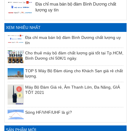
Địa chỉ mua bán bộ đàm Bình Dương chất
lượng uy tín
XEM NHIỀU NHẤT
Địa chỉ mua bán bộ đàm Bình Dương chất lượng uy
tín
Cho thuê máy bộ đàm chất lượng giá tốt tại Tp.HCM,
Bình Dương chỉ 50K/1 ngày.
TOP 5 Máy Bộ Đàm dùng cho Khách Sạn giá rẻ chất
lượng.
Máy Bộ Đàm Giá rẻ, Âm Thanh Lớn, Đa Năng, GIÁ
TỐT 2021
Sóng HF/VHF/UHF là gì?
SẢN PHẨM MỚI