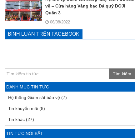
vệ – Cửa hàng Vàng bạc Đá quý DOJI
Quận 3
06/08/2022
BÌNH LUẬN TRÊN FACEBOOK
Tìm kiếm
DANH MỤC TIN TỨC
Hệ thống Giám sát bảo vệ
(7)
Tin khuyến mãi
(8)
Tin khác
(27)
TIN TỨC NỔI BẬT