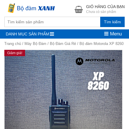
GIỎ HÀNG CỦA BẠN
Chưa có sản phẩm
Tìm kiếm
Menu
DANH MỤC SẢN PHẨM
Trang chủ
/
Máy Bộ Đàm
/
Bộ Đàm Giá Rẻ
/ Bộ đàm Motorola XP 8260
Giảm giá!