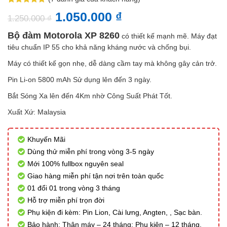
5.00
7
trên 5
1.050.000
₫
dựa trên
1.250.000
₫
đánh giá
Bộ đàm Motorola XP 8260
có thiết kế mạnh mẽ. Máy đạt
tiêu chuẩn IP 55 cho khả năng kháng nước và chống bụi.
Máy có thiết kế gọn nhẹ, dễ dàng cầm tay mà không gây cản trở.
Pin Li-on 5800 mAh Sử dụng lên đến 3 ngày.
Bắt Sóng Xa lên đến 4Km nhờ Công Suất Phát Tốt.
Xuất Xứ: Malaysia
Khuyến Mãi
Dùng thử miễn phí trong vòng 3-5 ngày
Mới 100% fullbox nguyên seal
Giao hàng miễn phí tận nơi trên toàn quốc
01 đổi 01 trong vòng 3 tháng
Hỗ trợ miễn phí trọn đời
Phụ kiện đi kèm: Pin Lion, Cài lưng, Angten, , Sạc bàn.
Bảo hành: Thân máy – 24 tháng; Phụ kiện – 12 tháng.