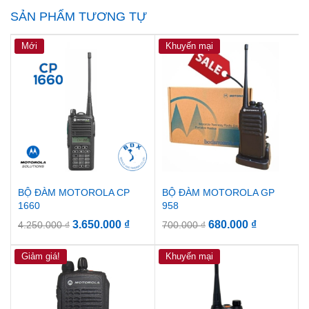
SẢN PHẨM TƯƠNG TỰ
Mới
Khuyến mại
BỘ ĐÀM MOTOROLA CP
BỘ ĐÀM MOTOROLA GP
1660
958
3.650.000
₫
680.000
₫
4.250.000
₫
700.000
₫
Giảm giá!
Khuyến mại