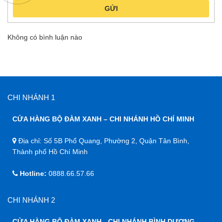
GỬI
Không có bình luận nào
CHI NHÁNH 1
CỬA HÀNG BỘ ĐÀM XANH – CHI NHÁNH HỒ CHÍ MINH
Địa chỉ: Số 5B Phổ Quang, Phường 2, Quận Tân Bình,
Thành phố Hồ Chí Minh
Hotline:
0888.66.57.66
CHI NHÁNH 2
CỬA HÀNG BỘ ĐÀM XANH - CHI NHÁNH BÌNH DƯƠNG