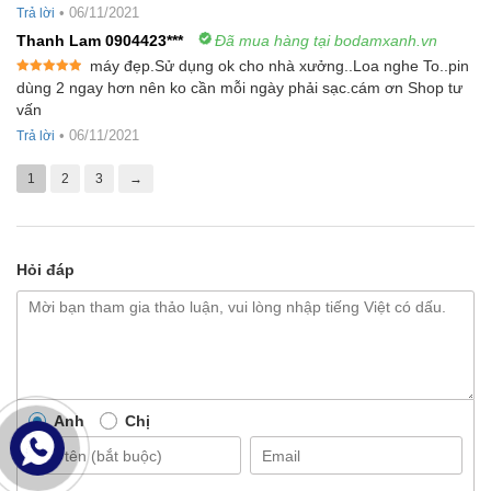
sao
•
06/11/2021
Trả lời
Thanh Lam 0904423***
Đã mua hàng tại bodamxanh.vn
máy đẹp.Sử dụng ok cho nhà xưởng..Loa nghe To..pin
Được xếp
dùng 2 ngay hơn nên ko cần mỗi ngày phải sạc.cám ơn Shop tư
hạng
5
5
vấn
sao
•
06/11/2021
Trả lời
1
2
3
→
Hỏi đáp
Anh
Chị