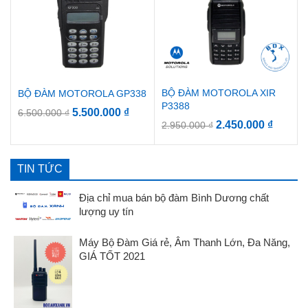
BỘ ĐÀM MOTOROLA XIR
BỘ ĐÀM MOTOROLA GP338
P3388
5.500.000
₫
6.500.000
₫
2.450.000
₫
2.950.000
₫
TIN TỨC
Địa chỉ mua bán bộ đàm Bình Dương chất
lượng uy tín
Máy Bộ Đàm Giá rẻ, Âm Thanh Lớn, Đa Năng,
GIÁ TỐT 2021