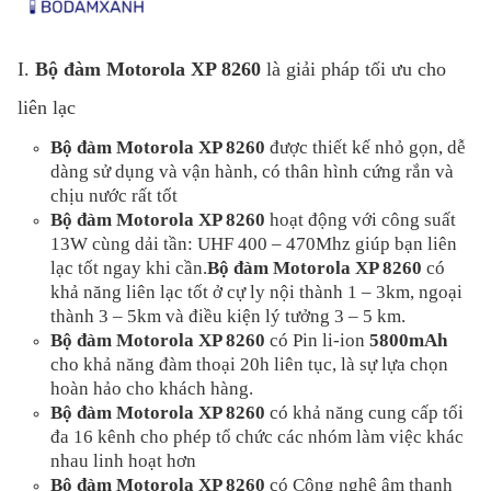
I.
Bộ đàm Motorola XP 8260
là giải pháp tối ưu cho
liên lạc
Bộ đàm Motorola XP 8260
được thiết kế nhỏ gọn, dễ
dàng sử dụng và vận hành, có thân hình cứng rắn và
chịu nước rất tốt
Bộ đàm Motorola XP 8260
hoạt động với công suất
13W cùng dải tần: UHF 400 – 470Mhz giúp bạn liên
lạc tốt ngay khi cần.
Bộ đàm Motorola XP 8260
có
khả năng liên lạc tốt ở cự ly nội thành 1 – 3km, ngoại
thành 3 – 5km và điều kiện lý tưởng 3 – 5 km.
Bộ đàm Motorola XP 8260
có Pin li-ion
5800mAh
cho khả năng đàm thoại 20h liên tục, là sự lựa chọn
hoàn hảo cho khách hàng.
Bộ đàm Motorola XP 8260
có khả năng cung cấp tối
đa 16 kênh cho phép tổ chức các nhóm làm việc khác
nhau linh hoạt hơn
Bộ đàm Motorola XP 8260
có Công nghệ âm thanh