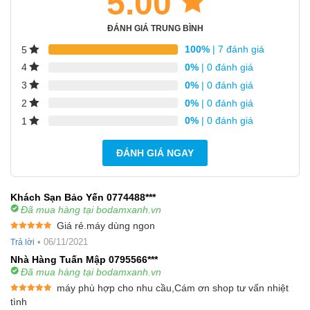
5.00
ĐÁNH GIÁ TRUNG BÌNH
100%
| 7 đánh giá
5
0%
| 0 đánh giá
4
0%
| 0 đánh giá
3
0%
| 0 đánh giá
2
0%
| 0 đánh giá
1
ĐÁNH GIÁ NGAY
Khách Sạn Bảo Yến 0774488***
Đã mua hàng tại bodamxanh.vn
Giá rẻ.máy dùng ngon
Được xếp
•
06/11/2021
Trả lời
hạng
5
5
sao
Nhà Hàng Tuấn Mập 0795566***
Đã mua hàng tại bodamxanh.vn
máy phù hợp cho nhu cầu,Cám ơn shop tư vấn nhiệt
Được xếp
tình
hạng
5
5