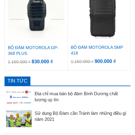
BỘ ĐÀM MOTOROLA SMP
BỘ ĐÀM MOTOROLA GP-
418
368 PLUS
900.000
₫
830.000
₫
1.150.000
₫
1.150.000
₫
TIN TỨC
Địa chỉ mua bán bộ đàm Bình Dương chất
lượng uy tín
Sử dụng Bộ Đàm cần Tránh làm những điều gì
năm 2021