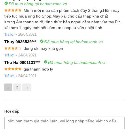
Đã mua hàng tại bodamxanh.vn
Mình mới mua sản phẩm cách đây 2 tháng.Hôm nay
Được xếp
tiếp tục mua ủng hộ Shop.Máy xài cho cẩu tháp khá chất
hạng
5
5
lượng.Âm thanh to rõ,Hinh thức bên ngoài cầm nắm vừa tay.Pin
sao
xài hơn 1 ngày mới hết.cám ơn shop tư vấn nhiệt tình.
•
28/04/2021
Trả lời
Thuy 0936539***
Đã mua hàng tại bodamxanh.vn
dung ok.máy khá gọn
Được xếp
•
24/04/2021
Trả lời
hạng
4
5
sao
Thu Ha 0901131***
Đã mua hàng tại bodamxanh.vn
giá thanh hợp lý
Được xếp
•
24/04/2021
Trả lời
hạng
5
5
sao
1
2
→
Hỏi đáp