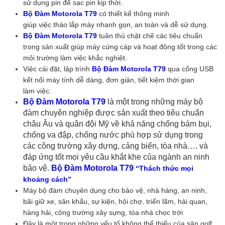
sử dụng pin để sạc pin kịp thời.
Bộ Đàm Motorola T79
có thiết kế thông minh
giúp việc tháo lắp máy nhanh gọn, an toàn và dễ sử dụng.
Bộ Đàm Motorola T79
tuân thủ chặt chẽ các tiêu chuẩn
trong sản xuất giúp máy cứng cáp và hoạt động tốt trong các
môi trường làm việc khắc nghiệt.
Việc cài đặt, lập trình
Bộ Đàm Motorola T79
qua cổng USB
kết nối máy tính dễ dàng, đơn giản, tiết kiệm thời gian
làm việc.
Bộ Đàm Motorola T79
là một trong những máy bộ
đàm chuyên nghiệp được sản xuất theo tiêu chuẩn
châu Âu và quân đội Mỹ về khả năng chống bám bụi,
chống va đập, chống nước phù hợp sử dụng trong
các công trường xây dựng, cảng biển, tòa nhà…. và
đáp ứng tốt mọi yêu cầu khắt khe của ngành an ninh
bảo vệ.
Bộ Đàm Motorola T79
“Thách thức mọi
khoảng cách”
Máy bộ đàm chuyên dụng cho bảo vệ, nhà hàng, an ninh,
bãi giữ xe, sân khấu, sự kiện, hội chợ, triển lãm, hải quan,
hàng hải, công trường xây sựng, tòa nhà chọc trời
Đây là một trong những yếu tố không thể thiếu của sân golf,