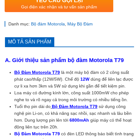
YÊU CẦU GỌI LẠI
Gọi điện xác nhận và tư vấn sản phẩm
Danh mục:
Bộ đàm Motorola
,
Máy Bộ Đàm
MÔ TẢ SẢN PHẨM
A. Giới thiệu sản phẩm bộ đàm Motorola T79
Bộ Đàm
Motorola T79
là một máy bộ đàm có 2 công suất
phát cao/thấp (12W/5W). Chế độ
12W
dùng để liên lạc được
cự li xa hơn 3km và 5W sử dụng khi gần để tiết kiệm pin.
Loa máy có đường kính lớn, công suất 1000mW cho phép
nghe to và rõ ngay cả trong môi trường có nhiều tiếng ồn.
Tuổi thọ pin dài do
Bộ Đàm
Motorola T79
sử dụng công
nghệ pin Li-on, có khả năng sạc nhồi, sạc nhanh và lâu bền
hơn. Dung lượng pin lên tới
6800mAh
giúp máy có thể hoạt
động liên tục trên 20h.
Bộ Đàm Motorola T79
có đèn LED thông báo biết tình trạng