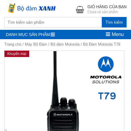
GIỎ HÀNG CỦA BẠN
Chưa có sản phẩm
Tìm kiếm
Menu
DANH MỤC SẢN PHẨM
Trang chủ
/
Máy Bộ Đàm
/
Bộ đàm Motorola
/ Bộ Đàm Motorola T79
Khuyến mại