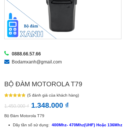
0888.66.57.66
Bodamxanh@gmail.com
BỘ ĐÀM MOTOROLA T79
(
5
đánh giá của khách hàng)
4.80
5
trên 5
1.348.000
₫
dựa trên
1.450.000
₫
đánh giá
Bộ Đàm Motorola T79
Dãy tần số sử dụng:
400Mhz- 470Mhz(UHF) Hoặc 136Mhz