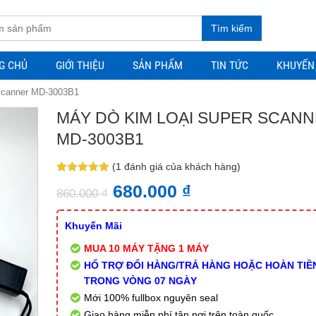
Tìm kiếm
G CHỦ
GIỚI THIỆU
SẢN PHẨM
TIN TỨC
KHUYẾN
 Scanner MD-3003B1
MÁY DÒ KIM LOẠI SUPER SCAN
MD-3003B1
(
1
đánh giá của khách hàng)
5.00
1
trên 5
680.000
₫
dựa trên
860.000
₫
đánh giá
Khuyến Mãi
MUA 10 MÁY TẶNG 1 MÁY
HỔ TRỢ ĐỔI HÀNG/TRẢ HÀNG HOẶC HOÀN TIỀ
TRONG VÒNG 07 NGÀY
Mới 100% fullbox nguyên seal
Giao hàng miễn phí tận nơi trên toàn quốc