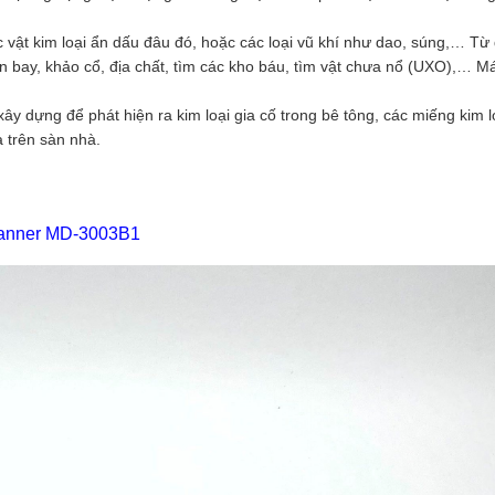
c vật kim loại ẩn dấu đâu đó, hoặc các loại vũ khí như dao, súng,… Từ
n bay, khảo cổ, địa chất, tìm các kho báu, tìm vật chưa nổ (UXO),… M
y dựng để phát hiện ra kim loại gia cố trong bê tông, các miếng kim l
à trên sàn nhà.
Scanner MD-3003B1