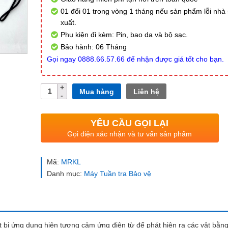
01 đổi 01 trong vòng 1 tháng nếu sản phẩm lỗi nhà
xuất.
Phụ kiện đi kèm: Pin, bao da và bộ sạc.
Bảo hành: 06 Tháng
Gọi ngay 0888.66.57.66 để nhận được giá tốt cho bạn.
Số
Mua hàng
Liên hệ
lượng
YÊU CẦU GỌI LẠI
Gọi điện xác nhận và tư vấn sản phẩm
Mã:
MRKL
Danh mục:
Máy Tuần tra Bảo vệ
ết bị ứng dụng hiện tượng cảm ứng điện từ để phát hiện ra các vật bằng