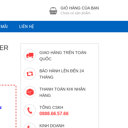
GIỎ HÀNG CỦA BẠN
Chưa có sản phẩm
 MÃI
LIÊN HỆ
NER
GIAO HÀNG TRÊN TOÀN
QUỐC
BẢO HÀNH LÊN ĐẾN 24
THÁNG
THANH TOÁN KHI NHẬN
HÀNG
N
TỔNG CSKH
0888.66.57.66
KINH DOANH