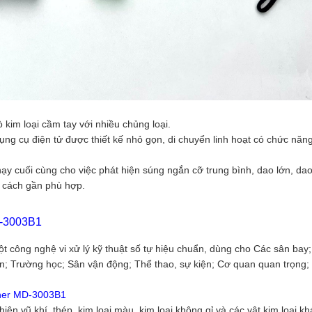
kim loại cầm tay với nhiều chủng loại.
ng cụ điện tử được thiết kế nhỏ gọn, di chuyển linh hoạt có chức năn
ạy cuối cùng cho việc phát hiện súng ngắn cỡ trung bình, dao lớn, da
g cách gần phù hợp.
D-3003B1
công nghệ vi xử lý kỹ thuật số tự hiệu chuẩn, dùng cho Các sân bay;
ân; Trường học; Sân vận động; Thể thao, sự kiện; Cơ quan quan trọng;
nner MD-3003B1
n vũ khí, thép, kim loại màu, kim loại không gỉ và các vật kim loại kh