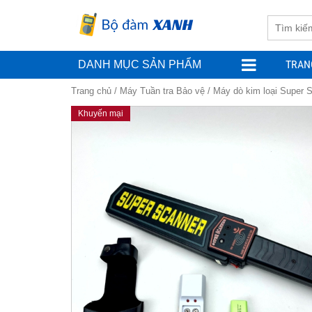
TRAN
DANH MỤC SẢN PHẨM
Trang chủ
/
Máy Tuần tra Bảo vệ
/ Máy dò kim loại Super
Khuyến mại