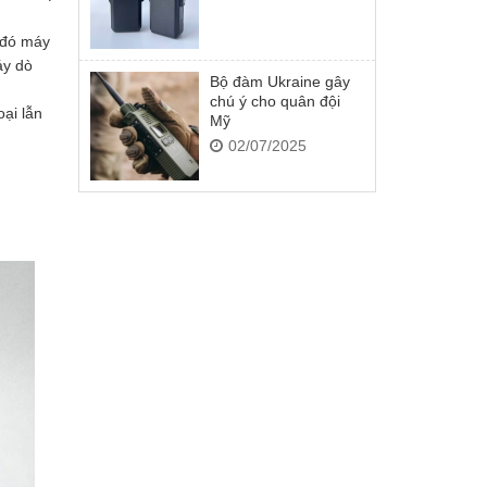
 đó máy
áy dò
Bộ đàm Ukraine gây
chú ý cho quân đội
oại lẫn
Mỹ
02/07/2025