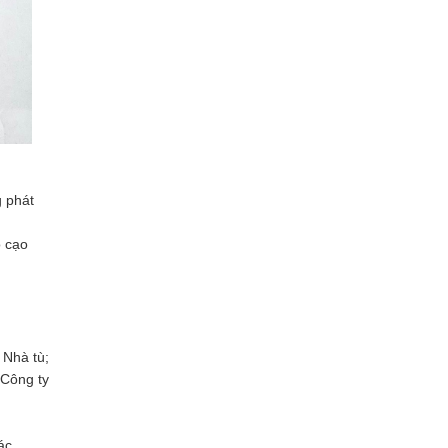
g phát
o cạo
 Nhà tù;
 Công ty
ác.