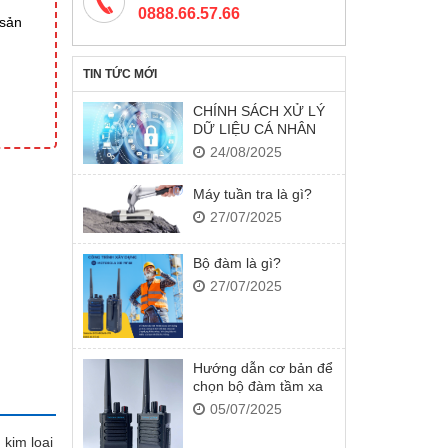
0888.66.57.66
 sản
TIN TỨC MỚI
CHÍNH SÁCH XỬ LÝ
DỮ LIỆU CÁ NHÂN
24/08/2025
Máy tuần tra là gì?
27/07/2025
Bộ đàm là gì?
27/07/2025
Hướng dẫn cơ bản để
chọn bộ đàm tầm xa
05/07/2025
 kim loại