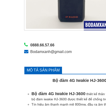
0888.66.57.66
Bodamxanh@gmail.com
MÔ TẢ SẢN PHẨM
Bộ đàm 4G Iwakie HJ-3600 là lo
Bộ đàm 4G Iwakie HJ-3600
thiêt kế thân
bộ đàm iwakie HJ-3600 được thiết kế để chống trơn
Tín hiệu âm thanh mạnh mẽ 800mw, đầu ra âm th