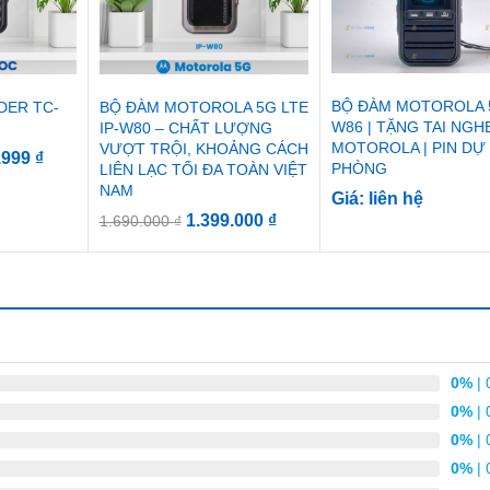
BỘ ĐÀM MOTOROLA 5
DER TC-
BỘ ĐÀM MOTOROLA 5G LTE
W86 | TẶNG TAI NGH
IP-W80 – CHẤT LƯỢNG
MOTOROLA | PIN DỰ
VƯỢT TRỘI, KHOẢNG CÁCH
.999
₫
PHÒNG
LIÊN LẠC TỐI ĐA TOÀN VIỆT
NAM
Giá: liên hệ
1.399.000
₫
1.690.000
₫
0%
| 
0%
| 
0%
| 
0%
| 