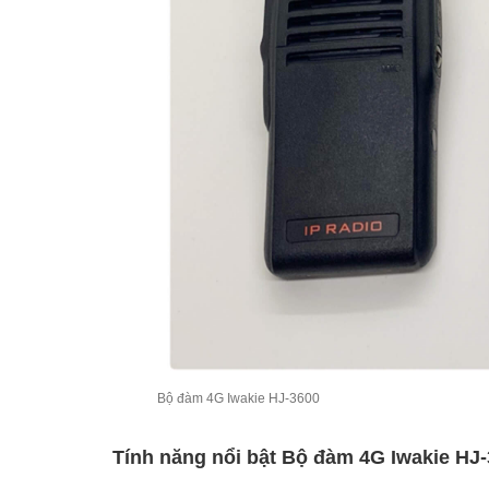
Bộ đàm 4G Iwakie HJ-3600
Tính năng nổi bật Bộ đàm 4G Iwakie HJ