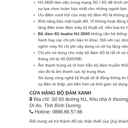
HJ-3600 làm việc trong mạng 3G / 4G để thích ứn
sự lựa chọn hoàn hảo nhất cho những người làm vi
Ưu điểm vượt trội của máy bộ đàm 4G là không gi
Khả năng bảo mật tuyệt đối. Vì không hoạt động 
tảng điện toán đám mây kỹ thuật số, nên loại bỏ h
Bộ đàm 4G Iwakie HJ-3600
không cần hệ thống 
hành hay các chi phí bảo trì khác. Đối với các 
nghìn máy thì chi phí xây dựng cơ sở hạ tầng vậ
Chi phí sử dụng cho máy bộ đàm 4G là rất rẻ và t
tháng chỉ từ 40.000VNĐ.
Âm thanh trong và rõ hơn hẳn bộ đàm truyền thốn
vào đó là âm thanh cực kỳ trung thực.
Sử dụng công nghệ kỹ thuật số di động thông tin
xạ điện từ thấp, pin bền hơn và thời gian sử dụng
CỬA HÀNG BỘ ĐÀM XANH
Địa chỉ: Số 63 đường N1, Khu nhà ở thương
Dĩ An, Tỉnh Bình Dương
Hotline: 0888.66.57.66
Rất mong sẽ trở thành đối tác thân thiết của Quý khác