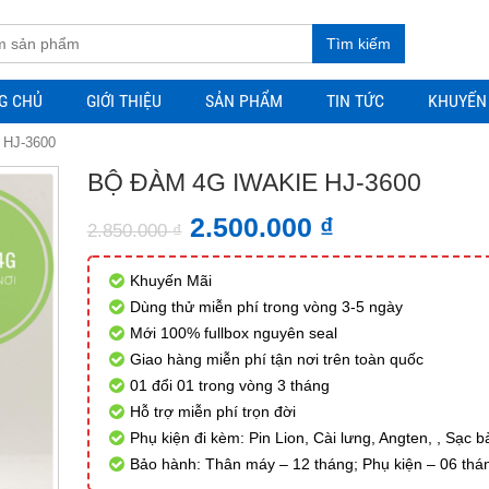
Tìm kiếm
G CHỦ
GIỚI THIỆU
SẢN PHẨM
TIN TỨC
KHUYẾN
 HJ-3600
BỘ ĐÀM 4G IWAKIE HJ-3600
2.500.000
₫
2.850.000
₫
Khuyến Mãi
Dùng thử miễn phí trong vòng 3-5 ngày
Mới 100% fullbox nguyên seal
Giao hàng miễn phí tận nơi trên toàn quốc
01 đổi 01 trong vòng 3 tháng
Hỗ trợ miễn phí trọn đời
Phụ kiện đi kèm: Pin Lion, Cài lưng, Angten, , Sạc b
Bảo hành: Thân máy – 12 tháng; Phụ kiện – 06 thá