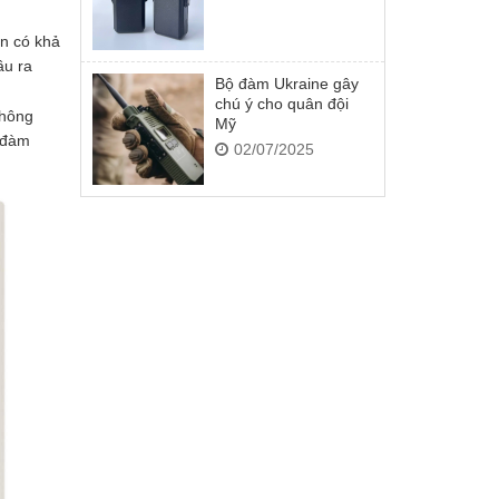
n có khả
ầu ra
Bộ đàm Ukraine gây
chú ý cho quân đội
thông
Mỹ
 đàm
02/07/2025