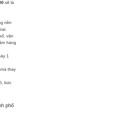
600
sẽ là
ng nền
oại.
số, vận
răm hàng
máy 1
 mà thay
ỏ, bức
nh phố