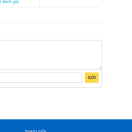
0 đánh giá
GỬI
THEO DÕI