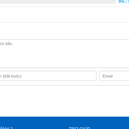
0%
| 
ÁNH 2
TRỢ GIÚP