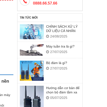
0888.66.57.66
TIN TỨC MỚI
CHÍNH SÁCH XỬ LÝ
DỮ LIỆU CÁ NHÂN
24/08/2025
Máy tuần tra là gì?
27/07/2025
Bộ đàm là gì?
27/07/2025
 nền
Hướng dẫn cơ bản để
chọn bộ đàm tầm xa
hân máy
05/07/2025
môi