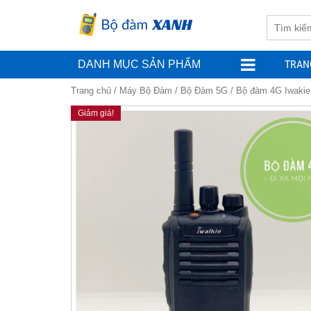
TRAN
DANH MỤC SẢN PHẨM
Trang chủ
/
Máy Bộ Đàm
/
Bộ Đàm 5G
/ Bộ đàm 4G Iwakie
Giảm giá!