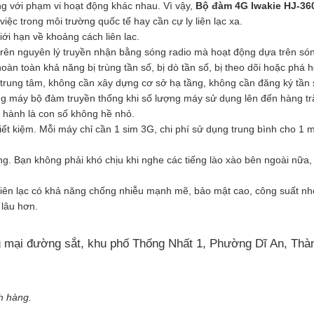
g với phạm vi hoạt động khác nhau. Vì vậy,
Bộ đàm 4G Iwakie HJ-3
ệc trong môi trường quốc tế hay cần cự ly liên lạc xa.
ới hạn về khoảng cách liên lac.
trên nguyên lý truyền nhận bằng sóng radio mà hoạt động dựa trên só
oàn toàn khả năng bị trùng tần số, bị dò tần số, bị theo dõi hoặc phá h
trung tâm, không cần xây dựng cơ sở hạ tầng, không cần đăng ký tần 
dòng máy bộ đàm truyền thống khi số lượng máy sử dụng lên đến hàng t
n hành là con số không hề nhỏ.
iết kiệm. Mỗi máy chỉ cần 1 sim 3G, chi phí sử dụng trung bình cho 1 
g. Bạn không phải khó chịu khi nghe các tiếng lào xào bên ngoài nữa,
 liên lạc có khả năng chống nhiễu mạnh mẽ, bảo mật cao, công suất nh
 lâu hơn.
 mại đường sắt, khu phố Thống Nhất 1, Phường Dĩ An, Thà
h hàng.