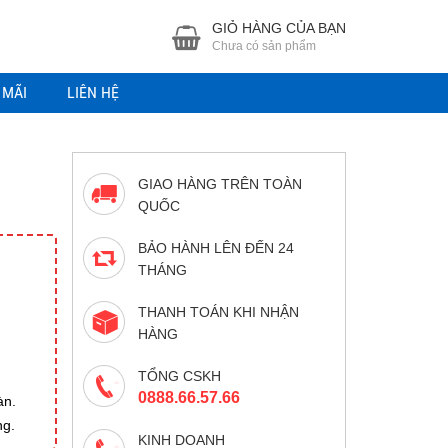
GIỎ HÀNG CỦA BẠN
Chưa có sản phẩm
 MÃI
LIÊN HỆ
GIAO HÀNG TRÊN TOÀN
QUỐC
BẢO HÀNH LÊN ĐẾN 24
THÁNG
THANH TOÁN KHI NHẬN
HÀNG
TỔNG CSKH
0888.66.57.66
àn.
ng.
KINH DOANH