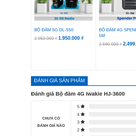
BỘ ĐÀM 5G DL-550
BỘ ĐÀM 4G SPEN
5M
1.950.000
₫
2.050.000
₫
2.499
2.590.000
₫
ĐÁNH GIÁ SẢN PHẨM
Đánh giá Bộ đàm 4G Iwakie HJ-3600
5
4
CHƯA CÓ
3
ĐÁNH GIÁ NÀO
2