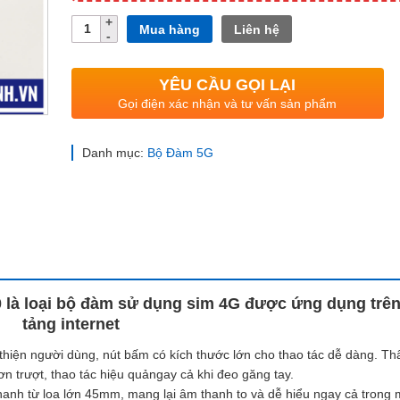
Số
Mua hàng
Liên hệ
lượng
YÊU CẦU GỌI LẠI
Gọi điện xác nhận và tư vấn sản phẩm
Danh mục:
Bộ Đàm 5G
ại bộ đàm sử dụng sim 4G được ứng dụng trên
tảng internet
 thiện người dùng, nút bấm có kích thước lớn cho thao tác dễ dàng. T
 trượt, thao tác hiệu quảngay cả khi đeo găng tay.
anh từ loa lớn 45mm, mang lại âm thanh to và dễ hiểu ngay cả trong 